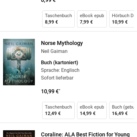
Taschenbuch
eBook epub
Hörbuch Do
8,99 €
7,99 €
10,99 €
Norse Mythology
Neil Gaiman
Buch (kartoniert)
Sprache: Englisch
Sofort lieferbar
10,99 €
*
Taschenbuch
eBook epub
Buch (gebun
12,49 €
14,99 €
16,49 €
Coraline: ALA Best Fiction for Young