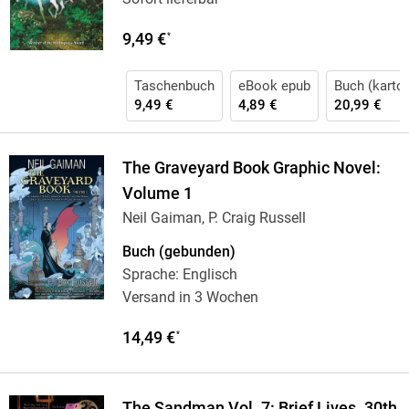
9,49 €
*
Taschenbuch
eBook epub
Buch (karton
9,49 €
4,89 €
20,99 €
The Graveyard Book Graphic Novel:
Volume 1
Neil Gaiman, P. Craig Russell
Buch (gebunden)
Sprache: Englisch
Versand in 3 Wochen
14,49 €
*
The Sandman Vol. 7: Brief Lives. 30th