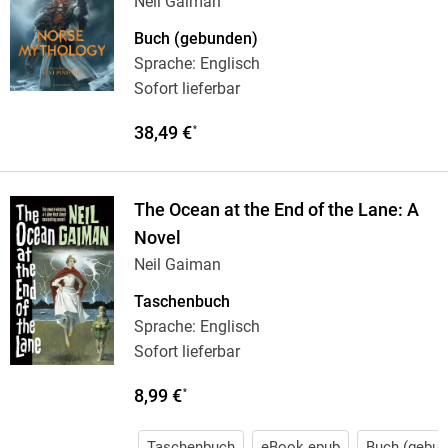
Neil Gaiman
Buch (gebunden)
Sprache: Englisch
Sofort lieferbar
38,49 €
*
The Ocean at the End of the Lane: A
Novel
Neil Gaiman
Taschenbuch
Sprache: Englisch
Sofort lieferbar
8,99 €
*
Taschenbuch
eBook epub
Buch (gebun