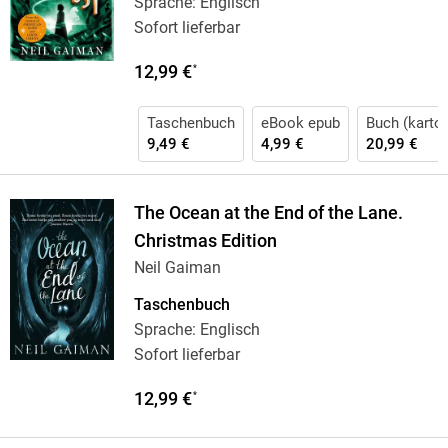
Sprache: Englisch
Sofort lieferbar
12,99 €
*
Taschenbuch
eBook epub
Buch (karton
9,49 €
4,99 €
20,99 €
The Ocean at the End of the Lane.
Christmas Edition
Neil Gaiman
Taschenbuch
Sprache: Englisch
Sofort lieferbar
12,99 €
*