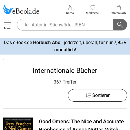
Konto
Merkzettel
Warenkorb
Ebook.de
Menu
Das eBook.de
Hörbuch Abo
- jederzeit, überall, für nur
7,95 €
mehr
monatlich
!
erfahren
…
Internationale Bücher
367 Treffer
Sortieren
Good Omens: The Nice and Accurate
Prophecies of Agnes Nutter, Witch: