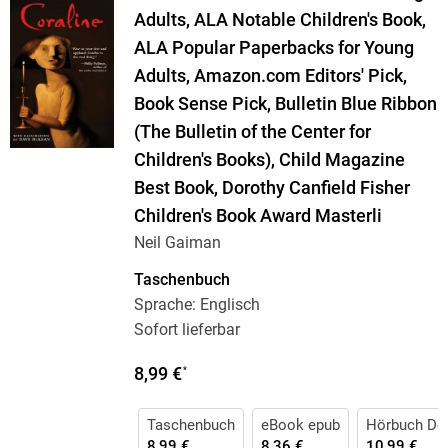
Adults, ALA Notable Children's Book,
ALA Popular Paperbacks for Young
Adults, Amazon.com Editors' Pick,
Book Sense Pick, Bulletin Blue Ribbon
(The Bulletin of the Center for
Children's Books), Child Magazine
Best Book, Dorothy Canfield Fisher
Children's Book Award Masterli
Neil Gaiman
Taschenbuch
Sprache: Englisch
Sofort lieferbar
8,99 €
*
Taschenbuch
eBook epub
Hörbuch Do
8,99 €
8,36 €
10,99 €