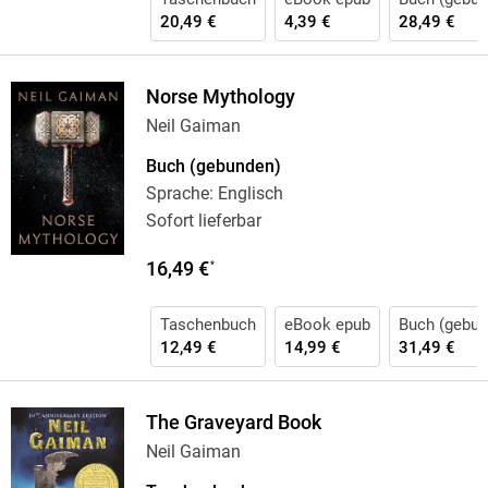
20,49 €
4,39 €
28,49 €
Norse Mythology
Neil Gaiman
Buch (gebunden)
Sprache: Englisch
Sofort lieferbar
16,49 €
*
Taschenbuch
eBook epub
Buch (gebun
12,49 €
14,99 €
31,49 €
The Graveyard Book
Neil Gaiman