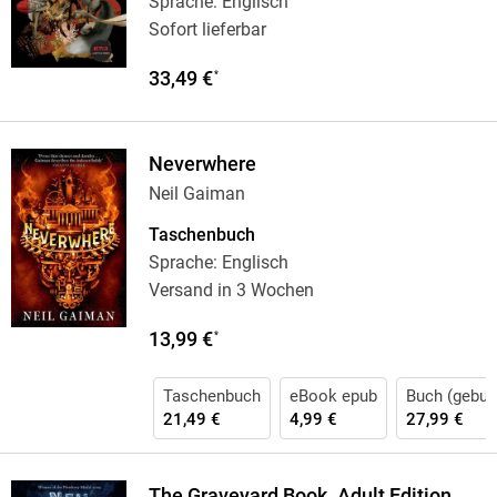
Sprache: Englisch
Sofort lieferbar
33,49 €
*
Neverwhere
Neil Gaiman
Taschenbuch
Sprache: Englisch
Versand in 3 Wochen
13,99 €
*
Taschenbuch
eBook epub
Buch (gebun
21,49 €
4,99 €
27,99 €
The Graveyard Book. Adult Edition