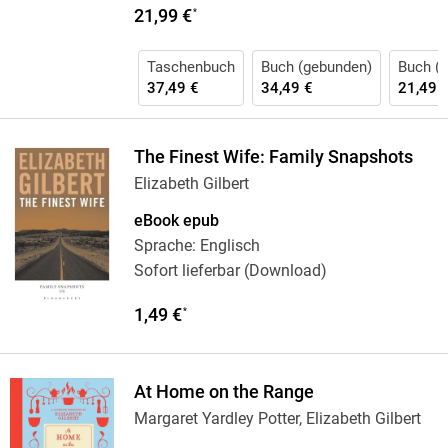
21,99 €
*
Taschenbuch
Buch (gebunden)
Buch (k
37,49 €
34,49 €
21,49 
The Finest Wife: Family Snapshots
Elizabeth Gilbert
eBook epub
Sprache: Englisch
Sofort lieferbar (Download)
1,49 €
*
At Home on the Range
Margaret Yardley Potter, Elizabeth Gilbert