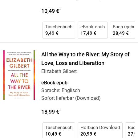
10,49 €
*
Taschenbuch
eBook epub
Buch (gebun
9,49 €
17,49 €
28,49 €
All the Way to the River: My Story of
Love, Loss and Liberation
Elizabeth Gilbert
eBook epub
Sprache: Englisch
Sofort lieferbar (Download)
18,99 €
*
Taschenbuch
Hörbuch Download
Buch
10,49 €
20,99 €
27,9