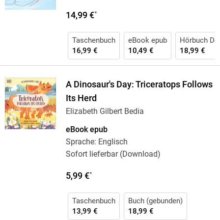
14,99 €
*
Taschenbuch
eBook epub
Hörbuch Do
16,99 €
10,49 €
18,99 €
A Dinosaur's Day: Triceratops Follows
Its Herd
Elizabeth Gilbert Bedia
eBook epub
Sprache: Englisch
Sofort lieferbar (Download)
5,99 €
*
Taschenbuch
Buch (gebunden)
13,99 €
18,99 €