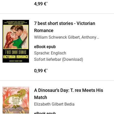
4,99 €
*
7 best short stories - Victorian
Romance
William Schwenck Gilbert, Anthony
Trollope,
…
eBook epub
Sprache: Englisch
Sofort lieferbar (Download)
0,99 €
*
A Dinosaur's Day: T. rex Meets His
Match
Elizabeth Gilbert Bedia
eBook epub