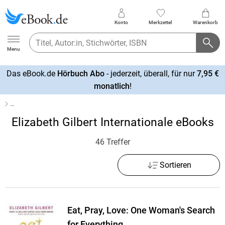
Konto
Merkzettel
Warenkorb
Ebook.de
Menu
Das eBook.de
Hörbuch Abo
- jederzeit, überall, für nur
7,95 €
mehr
monatlich
!
erfahren
…
Elizabeth Gilbert Internationale eBooks
46 Treffer
Sortieren
Eat, Pray, Love: One Woman's Search
for Everything