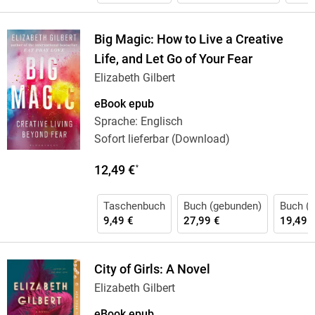
Big Magic: How to Live a Creative
Life, and Let Go of Your Fear
Elizabeth Gilbert
eBook epub
Sprache: Englisch
Sofort lieferbar (Download)
12,49 €
*
Taschenbuch
Buch (gebunden)
Buch (k
9,49 €
27,99 €
19,49 
City of Girls: A Novel
Elizabeth Gilbert
eBook epub