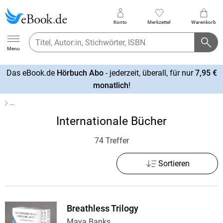
Konto
Merkzettel
Warenkorb
Ebook.de
Menu
Das eBook.de
Hörbuch Abo
- jederzeit, überall, für nur
7,95 €
mehr
monatlich
!
erfahren
…
Internationale Bücher
74 Treffer
Sortieren
Breathless Trilogy
Maya Banks