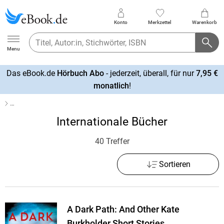
Konto
Merkzettel
Warenkorb
Ebook.de
Menu
Das eBook.de
Hörbuch Abo
- jederzeit, überall, für nur
7,95 €
mehr
monatlich
!
erfahren
…
Internationale Bücher
40 Treffer
Sortieren
A Dark Path: And Other Kate
Burkholder Short Stories