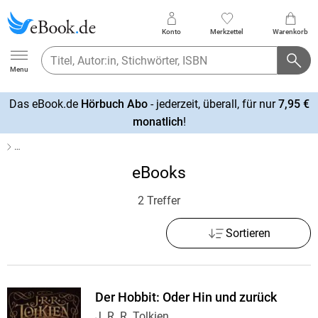
Konto
Merkzettel
Warenkorb
Ebook.de
Menu
Das eBook.de
Hörbuch Abo
- jederzeit, überall, für nur
7,95 €
mehr
monatlich
!
erfahren
…
eBooks
2 Treffer
Sortieren
Der Hobbit: Oder Hin und zurück
J. R. R. Tolkien