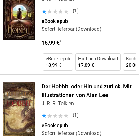
(
1
)
eBook epub
Sofort lieferbar (Download)
15,99 €
*
eBook epub
Hörbuch Download
Buch 
18,99 €
17,89 €
20,00
Der Hobbit: oder Hin und zurück. Mit
Illustrationen von Alan Lee
J. R. R. Tolkien
(
1
)
eBook epub
Sofort lieferbar (Download)