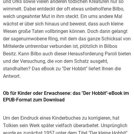
und Orks sowie vielen anderen tödlichen Kreaturen nur so
wimmelt. Dabei entdeckt der oft etwas unbeholfene Bilbo,
welch ungeahnter Mut in ihm steckt. Ein ums andere Mal
wächst er über sich hinaus und beweist, dass auch kleine
Wesen große Taten vollbringen können. Doch dann gelangt
der sagenumwobene Ring, mit dem das ganze Schicksal von
Mittelerde untrennbar verbunden ist, plötzlich in Bilbos
Besitz. Kann Bilbo auch dieser Herausforderung Paroli bieten
und der Versuchung, die von dem Schatz ausgeht,
standhalten? Das eBook zu "Der Hobbit" liefert Ihnen die
Antwort.
Ob für Kinder oder Erwachsene: das "Der Hobbit"-eBook im
EPUB-Format zum Download
Um den Eindruck eines Kinderbuches zu korrigieren, hat
Tolkien sein Werk später vielfach überarbeitet. Ursprünglich
wurde es zunächst 1957 unter dem Titel "Der kleine Hobbit"