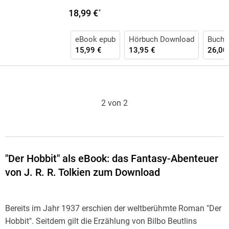
18,99 €
*
eBook epub
Hörbuch Download
Buch 
15,99 €
13,95 €
26,00
2 von 2
"Der Hobbit" als eBook: das Fantasy-Abenteuer
von J. R. R. Tolkien zum Download
Bereits im Jahr 1937 erschien der weltberühmte Roman "Der
Hobbit". Seitdem gilt die Erzählung von Bilbo Beutlins