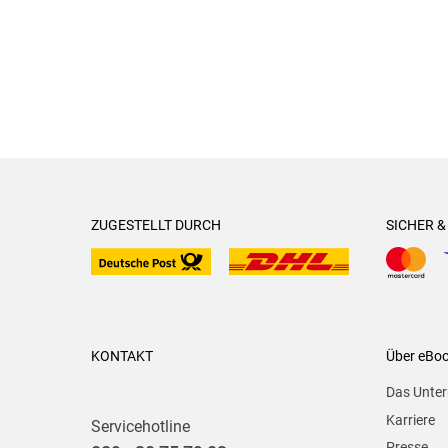
20-50 €
(
0
)
> 50 €
(
0
)
ZUGESTELLT DURCH
SICHER 
KONTAKT
Über eBo
Das Unte
Karriere
Servicehotline
Presse