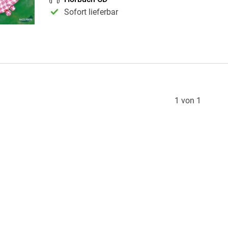
Krimis & Thriller
 Erzählungen
Sofort lieferbar
Ratgeber
Romane & Erzählungen
1 von 1