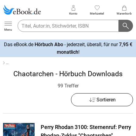
Konto
Merkzettel
Warenkorb
Ebook.de
Menu
Das eBook.de
Hörbuch Abo
- jederzeit, überall, für nur
7,95 €
mehr
monatlich
!
erfahren
…
Chaotarchen - Hörbuch Downloads
99 Treffer
Sortieren
Perry Rhodan 3100: Sternenruf: Perry
Rhodan-Zyklus "Chaotarchen"