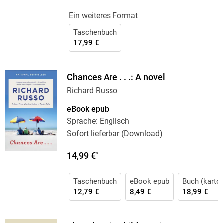
Ein weiteres Format
Taschenbuch
17,99 €
Chances Are . . .: A novel
Richard Russo
eBook epub
Sprache: Englisch
Sofort lieferbar (Download)
14,99 €
*
Taschenbuch
eBook epub
Buch (karton
12,79 €
8,49 €
18,99 €