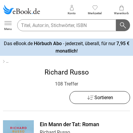
Konto
Merkzettel
Warenkorb
Ebook.de
Menu
Das eBook.de
Hörbuch Abo
- jederzeit, überall, für nur
7,95 €
mehr
monatlich
!
erfahren
…
Richard Russo
108 Treffer
Sortieren
Ein Mann der Tat: Roman
Richard Russo