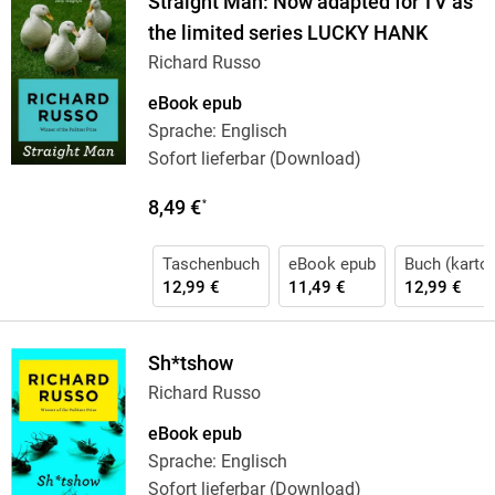
Straight Man: Now adapted for TV as
the limited series LUCKY HANK
Richard Russo
eBook epub
Sprache: Englisch
Sofort lieferbar (Download)
8,49 €
*
Taschenbuch
eBook epub
Buch (karton
12,99 €
11,49 €
12,99 €
Sh*tshow
Richard Russo
eBook epub
Sprache: Englisch
Sofort lieferbar (Download)