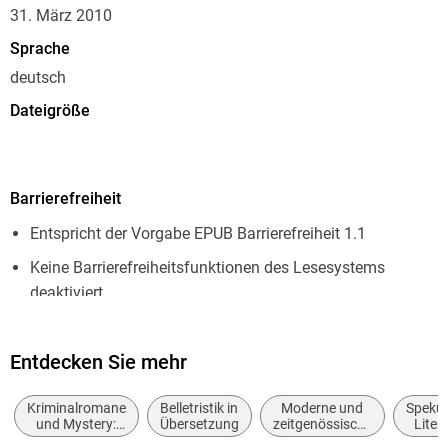
31. März 2010
Sprache
deutsch
Dateigröße
1,08 MB
Reihe
Barrierefreiheit
David Hunter, 1
Entspricht der Vorgabe EPUB Barrierefreiheit 1.1
Autor/Autorin
Simon Beckett
Keine Barrierefreiheitsfunktionen des Lesesystems
deaktiviert
Übersetzung
Andree Hesse
Navigierbares Inhaltsverzeichnis
Verlag/Hersteller
Entdecken Sie mehr
Logische Lesereihenfolge eingehalten
Rowohlt eBooks
Seitenzahlen entsprechen der gedruckten Ausgabe
Kriminalromane
Belletristik in
Moderne und
Spekul
Originaltitel
und Mystery:
Übersetzung
zeitgenössische
Liter
Hoher Farbkontrast für bessere Lesbarkeit
Polizeiarbeit &
Belletristik: