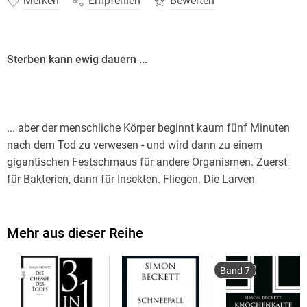
Merken
Empfehlen
Bewerten
Sterben kann ewig dauern ...
... aber der menschliche Körper beginnt kaum fünf Minuten
nach dem Tod zu verwesen - und wird dann zu einem
gigantischen Festschmaus für andere Organismen. Zuerst
für Bakterien, dann für Insekten. Fliegen. Die Larven
verlassen die Leiche in Reih und Glied, in einer
Schlangenlinie, die sich immer nach Süden bewegt. Ein
Anblick, der jeden dazu veranlassen würde, das Phänomen
Mehr aus dieser Reihe
zu seinem Ursprung zurückzuverfolgen. Und so entdecken
die Yates-Brüder, was von Sally Palmer übrig geblieben war
Band 7
...