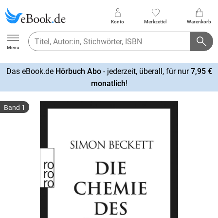
Konto
Merkzettel
Warenkorb
Ebook.de
Menu
Das eBook.de
Hörbuch Abo
- jederzeit, überall, für nur
7,95 €
mehr
monatlich
!
erfahren
Band 1