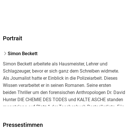
Portrait
Simon Beckett
Simon Beckett arbeitete als Hausmeister, Lehrer und
Schlagzeuger, bevor er sich ganz dem Schreiben widmete.
Als Journalist hatte er Einblick in die Polizeiarbeit. Dieses
Wissen verarbeitet er in seinen Romanen. Seine ersten
beiden Thriller um den forensischen Anthropologen Dr. David
Hunter DIE CHEMIE DES TODES und KALTE ASCHE standen
monatelang auf Platz 1 der Taschenbuch-Bestsellerliste. Für
diese Bücher hat er auf der "Body Farm" in Tenessee
recherchiert. Simon Beckett ist verheiratet und lebt in
Pressestimmen