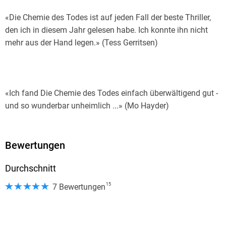
Sheffield.
«Die Chemie des Todes ist auf jeden Fall der beste Thriller,
den ich in diesem Jahr gelesen habe. Ich konnte ihn nicht
mehr aus der Hand legen.» (Tess Gerritsen)
«Ich fand Die Chemie des Todes einfach überwältigend gut -
und so wunderbar unheimlich ...» (Mo Hayder)
Bewertungen
«Ein ungemein spannender Roman für heiße Sommertage,
Durchschnitt
wenn rundum Fliegen surren und ein leichter Modergeruch in
der Luft liegt.» (Deutschlandradio)
15
7 Bewertungen