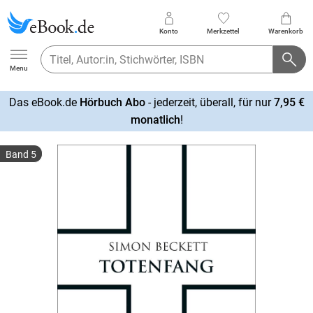
Konto
Merkzettel
Warenkorb
Ebook.de
Menu
Das eBook.de
Hörbuch Abo
- jederzeit, überall, für nur
7,95 €
mehr
monatlich
!
erfahren
Band 5