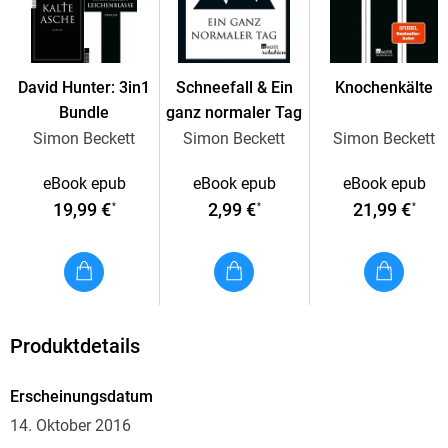
einem abgeschiedenen Bootshaus unter. Die Bewohner der
Gegend begegnen ihm mit unverhohlener Feindseligkeit,
jeder hier scheint etwas zu verbergen. Und noch ehe er das
Rätsel um den unbekannten Toten lösen kann, fordert die
David Hunter: 3in1
Schneefall & Ein
Knochenkälte
unbarmherzige Wasserlandschaft erneut ihren Tribut . . .
Bundle
ganz normaler Tag
Simon Beckett
Simon Beckett
Simon Beckett
eBook epub
eBook epub
eBook epub
19,99 €
2,99 €
21,99 €
*
*
*
Produktdetails
Erscheinungsdatum
14. Oktober 2016