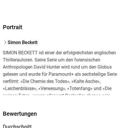
Portrait
Simon Beckett
SIMON BECKETT ist einer der erfolgreichsten englischen
Thrillerautoren. Seine Serie um den forensischen
Anthropologen David Hunter wird rund um den Globus
gelesen und wurde für Paramount+ als sechsteilige Serie
verfilmt: «Die Chemie des Todes», «Kalte Asche»,
«Leichenblässe», «Verwesung», «Totenfang» und «Die
ewigen Toten» waren allesamt Bestseller, ebenso sein
atmosphärischer Psychothriller «Der Hof». «Die Verlorenen»,
der Auftakt einer neuen Thrillerserie um den ehemaligen
Bewertungen
Polizisten Jonah Colley, stand mehrere Wochen auf Platz 1
der SPIEGEL-Bestsellerliste. Simon Beckett ist verheiratet
Durchschnitt