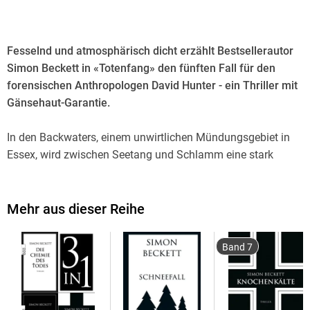
Fesselnd und atmosphärisch dicht erzählt Bestsellerautor
Simon Beckett in «Totenfang» den fünften Fall für den
forensischen Anthropologen David Hunter - ein Thriller mit
Gänsehaut-Garantie.
In den Backwaters, einem unwirtlichen Mündungsgebiet in
Essex, wird zwischen Seetang und Schlamm eine stark
verweste Männerleiche gefunden. Die Polizei geht davon
aus, dass es sich um den seit über einem Monat
verschwundenen Leo Villiers handelt. Er soll eine Affäre mit
Mehr aus dieser Reihe
einer verheirateten Frau gehabt und schließlich sich selbst
umgebracht haben. Doch David Hunter kommen Zweifel an
Band 7
der Identität des Toten, denn tags darauf treibt ein einzelner
Fuß im Wasser, und der gehört definitiv zu einer anderen
Leiche. Für die Zeit seiner Ermittlungen kommt Hunter in