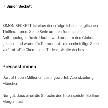
Simon Beckett
SIMON BECKETT ist einer der erfolgreichsten englischen
Thrillerautoren. Seine Serie um den forensischen
Anthropologen David Hunter wird rund um den Globus
gelesen und wurde für Paramount+ als sechsteilige Serie
verfilmt: «Die Chemie des Todes», «Kalte Asche»,
«Leichenblässe», «Verwesung», «Totenfang» und «Die
ewigen Toten» waren allesamt Bestseller, ebenso sein
Pressestimmen
atmosphärischer Psychothriller «Der Hof». «Die Verlorenen»,
der Auftakt einer neuen Thrillerserie um den ehemaligen
Darauf haben Millionen Leser gewartet. Abendzeitung
Polizisten Jonah Colley, stand mehrere Wochen auf Platz 1
München
der SPIEGEL-Bestsellerliste. Simon Beckett ist verheiratet
und lebt in Sheffield.
Nur gut, dass einer die Sprache der Toten spricht. Berliner
Morgenpost