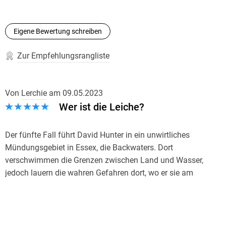
Stuttgarter Zeitung
Den Platz auf Bestsellerlisten hat sich Beckett wahrlich
Eigene Bewertung schreiben
verdient. Der Standard
Zur Empfehlungsrangliste
Wer ein Buch von Simon Beckett aufschlägt, sollte das
besser am späten Nachmittag oder frühen Abend, nicht aber
kurz vor dem Einschlafen tun. Denn sonst ist eine schlaflose
Von
Lerchie
am
09.05.2023
Nacht vorprogrammiert. Becketts Psychothriller sind so
Wer ist die Leiche?
unglaublich spannend, dass man mit klopfendem Herzen
dasitzt und bei jedem kleinsten Geräusch aufschreckt. Stern
Der fünfte Fall führt David Hunter in ein unwirtliches
Mündungsgebiet in Essex, die Backwaters. Dort
Ein Buch für starke Nerven. Financial Times Deutschland
verschwimmen die Grenzen zwischen Land und Wasser,
jedoch lauern die wahren Gefahren dort, wo er sie am
Man darf wirklich ohne Übertreibung behaupten: Die Figur
wenigsten erwartet.
des einzelgängerischen Forensikers gehört zu den
Leo Villiers ist seit mehr als einem Monat spurlos
faszinierendsten der gegenwärtigen Mord-und-
verschwunden. An einer Flussmündung wird zwischen
Totschlagszene im Literaturbetrieb. Hamburger Abendblatt
Seetang und Schlamm eine stark verweste männliche Leiche