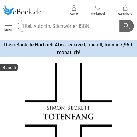
Konto
Merkzettel
Warenkorb
Ebook.de
Menu
Das eBook.de
Hörbuch Abo
- jederzeit, überall, für nur
7,95 €
mehr
monatlich
!
erfahren
Band 5