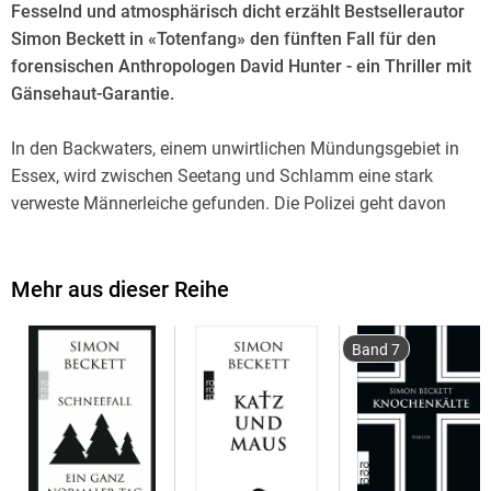
Fesselnd und atmosphärisch dicht erzählt Bestsellerautor
Simon Beckett in «Totenfang» den fünften Fall für den
forensischen Anthropologen David Hunter - ein Thriller mit
Gänsehaut-Garantie.
In den Backwaters, einem unwirtlichen Mündungsgebiet in
Essex, wird zwischen Seetang und Schlamm eine stark
verweste Männerleiche gefunden. Die Polizei geht davon
aus, dass es sich um den seit über einem Monat
verschwundenen Leo Villiers handelt. Er soll eine Affäre mit
einer verheirateten Frau gehabt und schließlich sich selbst
Mehr aus dieser Reihe
umgebracht haben. Doch David Hunter kommen Zweifel an
der Identität des Toten, denn tags darauf treibt ein einzelner
Band 7
Fuß im Wasser, und der gehört definitiv zu einer anderen
Leiche. Für die Zeit seiner Ermittlungen kommt Hunter in
einem abgeschiedenen Bootshaus unter. Die Bewohner der
Gegend begegnen ihm mit unverhohlener Feindseligkeit,
jeder hier scheint etwas zu verbergen. Und noch ehe er das