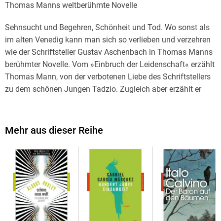
Thomas Manns weltberühmte Novelle
Sehnsucht und Begehren, Schönheit und Tod. Wo sonst als
im alten Venedig kann man sich so verlieben und verzehren
wie der Schriftsteller Gustav Aschenbach in Thomas Manns
berühmter Novelle. Vom »Einbruch der Leidenschaft« erzählt
Thomas Mann, von der verbotenen Liebe des Schriftstellers
zu dem schönen Jungen Tadzio. Zugleich aber erzählt er
auch vom Ausbruch einer Pandemie, der Cholera, an der
Aschenbach schließlich stirbt. Von John Neumeier bis
Luchino Visconti hat die Novelle sehr unterschiedliche
Mehr aus dieser Reihe
Künstler inspiriert - so wie sie auch uns Leserinnen und Leser
immer wieder dazu einlädt, sie neu zu entdecken.
Mit einem erzählerischen Nachwort von Ulrich Tukur