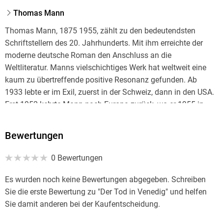
Thomas Mann
Thomas Mann, 1875 1955, zählt zu den bedeutendsten
Schriftstellern des 20. Jahrhunderts. Mit ihm erreichte der
moderne deutsche Roman den Anschluss an die
Weltliteratur. Manns vielschichtiges Werk hat weltweit eine
kaum zu übertreffende positive Resonanz gefunden. Ab
1933 lebte er im Exil, zuerst in der Schweiz, dann in den USA.
Erst 1952 kehrte Mann nach Europa zurück, wo er 1955 in
Zürich verstarb.
Bewertungen
Ulrich Tukur, 1957 geboren, ist nicht nur einer der
bekanntesten und renommiertesten deutschen Schauspieler
0 Bewertungen
und ein leidenschaftlicher Musiker, sondern hat auch als
Schriftsteller großen Erfolg (»Der Ursprung der Welt«, »Die
Es wurden noch keine Bewertungen abgegeben. Schreiben
Seerose im Speisesaal«, »Die Spieluhr«). Für seine Arbeit
Sie die erste Bewertung zu "Der Tod in Venedig" und helfen
erhielt er zahlreiche Film- und Fernsehpreise, aber auch
Sie damit anderen bei der Kaufentscheidung.
Auszeichnungen wie den »Jacob-Grimm-Preis Deutsche