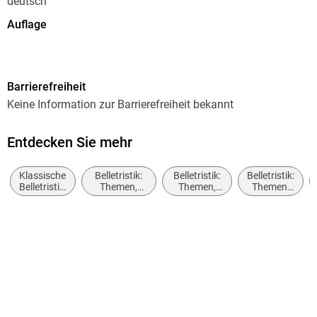
deutsch
Auflage
34. Auflage
Seitenanzahl
Barrierefreiheit
144
Keine Information zur Barrierefreiheit bekannt
Reihe
Fischer Klassik
Entdecken Sie mehr
Autor/Autorin
Klassische
Belletristik:
Belletristik:
Belletristik:
Thomas Mann
Belletristik:
Themen,
Themen,
Themen,
allgemein
Stoffe,
Stoffe,
Stoffe,
Nachwort
und
Motive:
Motive:
Motive:
Ulrich Tukur
literarisch
Liebe und
Seelenleben
Reisen
Beziehungen
Weitere Beteiligte
Ulrich Tukur
Verlag/Hersteller
FISCHER Taschenbuch