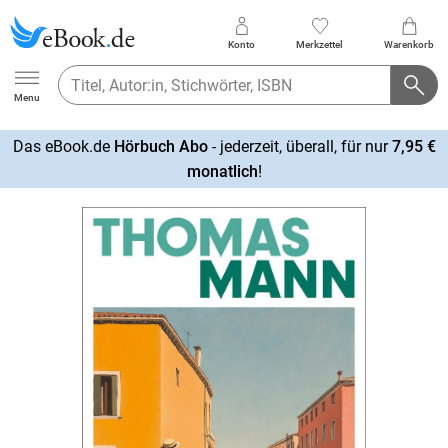
Konto
Merkzettel
Warenkorb
Ebook.de
Menu
Das eBook.de
Hörbuch Abo
- jederzeit, überall, für nur
7,95 €
mehr
monatlich
!
erfahren