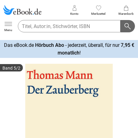
Konto
Merkzettel
Warenkorb
Ebook.de
Menu
Das eBook.de
Hörbuch Abo
- jederzeit, überall, für nur
7,95 €
mehr
monatlich
!
erfahren
Band 5/2