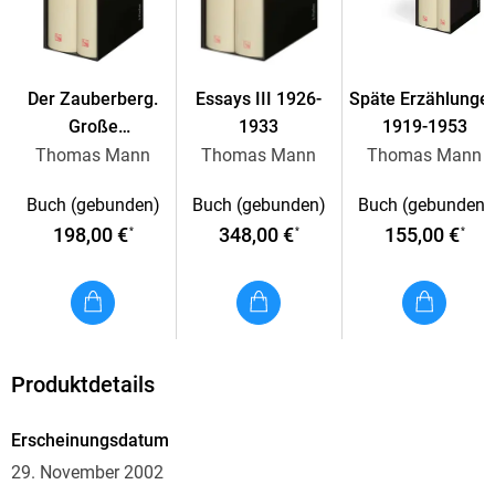
Der Zauberberg.
Essays III 1926-
Späte Erzählunge
Große
1933
1919-1953
kommentierte
Thomas Mann
Thomas Mann
Thomas Mann
Frankfurter
Buch (gebunden)
Buch (gebunden)
Buch (gebunden)
Ausgabe
198,00 €
348,00 €
155,00 €
*
*
*
Produktdetails
Erscheinungsdatum
29. November 2002