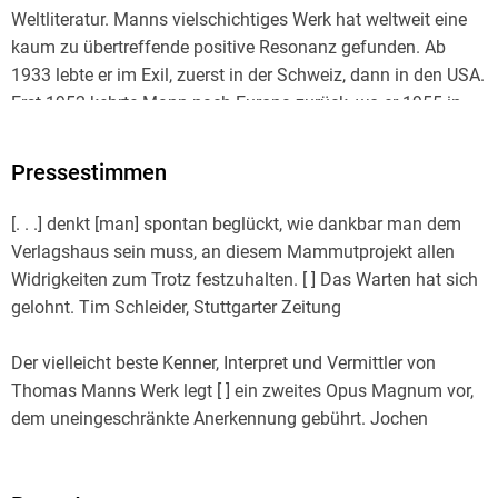
Weltliteratur. Manns vielschichtiges Werk hat weltweit eine
kaum zu übertreffende positive Resonanz gefunden. Ab
1933 lebte er im Exil, zuerst in der Schweiz, dann in den USA.
Erst 1952 kehrte Mann nach Europa zurück, wo er 1955 in
Zürich verstarb.
Pressestimmen
Jan Assmann (1938-2024) lehrte zuletzt, bis zu seiner
Emeritierung 2003, Ägyptologie an der Universität
[. . .] denkt [man] spontan beglückt, wie dankbar man dem
Heidelberg. Im Fischer Taschenbuch liegen von ihm vor:
Verlagshaus sein muss, an diesem Mammutprojekt allen
Ägypten. Eine Sinngeschichte und Moses, der Ägypter .
Widrigkeiten zum Trotz festzuhalten. [ ] Das Warten hat sich
gelohnt. Tim Schleider, Stuttgarter Zeitung
Er ist Mitherausgeber der Großen kommentierten Frankfurter
Der vielleicht beste Kenner, Interpret und Vermittler von
Ausgabe der Werke Thomas Manns.
Thomas Manns Werk legt [ ] ein zweites Opus Magnum vor,
dem uneingeschränkte Anerkennung gebührt. Jochen
Preise und Auszeichnungen:
Strobel, literaturkritik. de
Deutscher Historikerpreis für sein Gesamtwerk 1998.