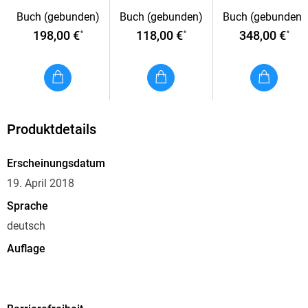
Frankfurter
Frankfurter
Buch (gebunden)
Buch (gebunden)
Buch (gebunden)
Ausgabe
Ausgabe.
198,00 €
118,00 €
348,00 €
*
*
*
Kommentarband
Produktdetails
Erscheinungsdatum
19. April 2018
Sprache
deutsch
Auflage
Große kommentierte Frankfurter Ausgabe. Werke, Briefe,
Tagebücher