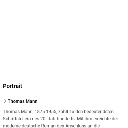
1864 g
Größe (L/B/H)
140/217/101 mm
Sonstiges
Slip-cased set
ISBN
9783100483300
Herstelleradresse
S. Fischer Verlag GmbH, Hedderichstraße 114, 60596
Frankfurt am Main, S. Fischer Verlag GmbH,
Portrait
produktsicherheit@fischerverlage.de
Thomas Mann
Thomas Mann, 1875 1955, zählt zu den bedeutendsten
Schriftstellern des 20. Jahrhunderts. Mit ihm erreichte der
moderne deutsche Roman den Anschluss an die