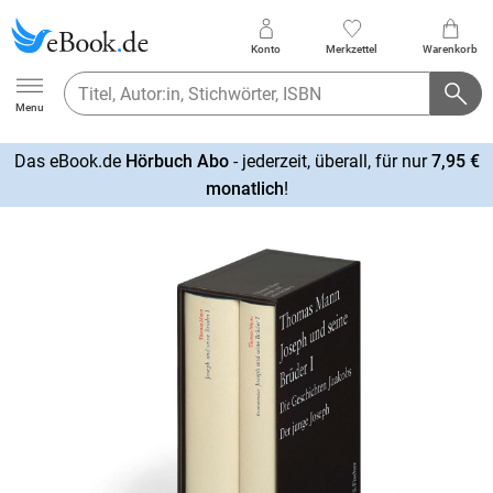
Konto
Merkzettel
Warenkorb
Ebook.de
Menu
Das eBook.de
Hörbuch Abo
- jederzeit, überall, für nur
7,95 €
mehr
monatlich
!
erfahren