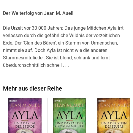
Der Welterfolg von Jean M. Auel!
Die Urzeit vor 30 000 Jahren: Das junge Mädchen Ayla irrt
verlassen durch die gefährliche Wildnis der vorzeitlichen
Erde. Der 'Clan des Bären', ein Stamm von Urmenschen,
nimmt sie auf. Doch Ayla ist nicht wie die anderen
Stammesmitglieder. Sie ist blond, schlank und lernt
überdurchschnittlich schnell . . .
Ayla lebt vor 30. 000 Jahren in einer Zeit, in der Schnee und
Eis weite Teile des europäischen Kontinents bedecken. Als
während eines Erdbebens Aylas Stamm vernichtet wird, irrt
Mehr aus dieser Reihe
sie ziellos umher und überlebt nur knapp den Angriff eines
Höhlenlöwen. Völlig entkräftet wird sie vom Clan des Bären
gefunden und aufgenommen. In Iza, der Heilerin des Clans,
und deren Bruder Creb, einem mächtigen Medizinmann,
findet Ayla neue Eltern. Bald schon ergeben sich Konflikte
durch Aylas Andersartigkeit. Nicht nur ihr Aussehen, sondern