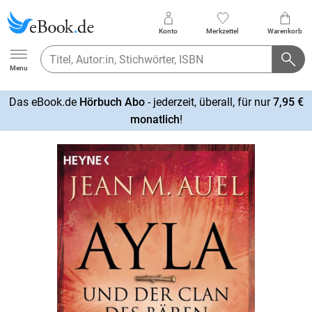
Konto
Merkzettel
Warenkorb
Ebook.de
Menu
Das eBook.de
Hörbuch Abo
- jederzeit, überall, für nur
7,95 €
mehr
monatlich
!
erfahren