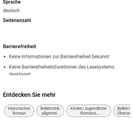
Sprache
deutsch
Seitenanzahl
624
Dateigröße
Barrierefreiheit
2,03 MB
Keine Informationen zur Barrierefreiheit bekannt
Altersempfehlung
von 14 bis 99 Jahren
Keine Barrierefreiheitsfunktionen des Lesesystems
deaktiviert
Reihe
Ayla
Weitere Hinweise:
https://www.penguin.de/barrierefreiheit,
Autor/Autorin
Entdecken Sie mehr
barrierefreiheit@penguinrandomhouse.de
Jean M. Auel
Historischer
Belletristik:
Kinder/Jugendliche:
Belletrist
Übersetzung
Roman
allgemein
Romane,
Überset
und
Erzählungen,
Mechtild Sandberg-Ciletti
literarisch,
Tatsachenberichte
nicht nach
Verlag/Hersteller
Genre