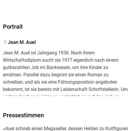
Portrait
Jean M. Auel
Jean M. Auel ist Jahrgang 1936. Nach ihrem
Wirtschaftsdiplom sucht sie 1977 eigentlich nach einem
gutbezahlten Job im Bankwesen, um ihre Kinder zu
ernähren. Parallel dazu beginnt sie einen Roman zu
schreiben, und als sie eine Führungsposition angeboten
bekommt, ist sie bereits mit Leidenschaft Schriftstellerin. Um
weiterschreiben zu können, verzichtet sie auf das sichere
Gehalt. Zu Recht, denn ihre Steinzeit-Romane werden zu
Knüllern mit Kultcharakter. Jean M. Auel ist fünffache Mutter
Pressestimmen
und vielfache Großmutter und lebt in Oregon.
»Auel schrieb einen Megaseller, dessen Helden zu Kultfiguren