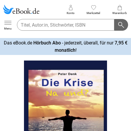
Konto
Merkzettel
Warenkorb
Ebook.de
Menu
Das eBook.de
Hörbuch Abo
- jederzeit, überall, für nur
7,95 €
mehr
monatlich
!
erfahren