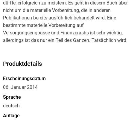
dürfte, erfolgreich zu meistern. Es geht in diesem Buch aber
nicht um die materielle Vorbereitung, die in anderen
Publikationen bereits ausführlich behandelt wird. Eine
bestimmte materielle Vorbereitung auf
Versorgungsengpässe und Finanzcrashs ist sehr wichtig,
allerdings ist das nur ein Teil des Ganzen. Tatsächlich wird
sich in Ihrem Inneren entscheiden, ob und wie Sie diese Krise
meistern werden. Diese Krise wird uns an unsere Grenzen
führen, wir werden aber auch durch sie viel lernen und uns
Produktdetails
somit weiterentwickeln.
Erscheinungsdatum
Wenn Sie schon heute nichts mehr aus der Bahn werfen
06. Januar 2014
kann, wenn Sie nur noch positiv durchs Leben gehen, egal
Sprache
was passiert, sich praktisch nie ärgern oder in eine traurige
deutsch
Stimmung verfallen, wenn Sie im Jetzt leben und sich weder
in der Vergangenheit noch in der Zukunft gedanklich
Auflage
aufhalten, dann benötigen Sie dieses Buch nicht mehr.
1. Auflage
Wichtig ist es aber, dass hierbei keine Verdrängung im Spiel