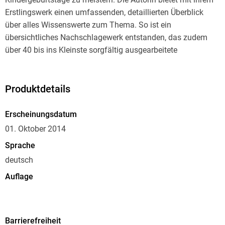
Erstlingswerk einen umfassenden, detaillierten Überblick
über alles Wissenswerte zum Thema. So ist ein
übersichtliches Nachschlagewerk entstanden, das zudem
über 40 bis ins Kleinste sorgfältig ausgearbeitete
Mottogeburtstage bietet. Das Buch kann über Jahre immer
wieder verwendet werden (bis ca. zum 10. Geburtstag), es
bietet einen immensen Schatz an Spiel-, Bastel- und
Produktdetails
Feierideen. Da ist für jeden etwas dabei!
Erscheinungsdatum
01. Oktober 2014
Sprache
deutsch
Auflage
1. Auflage
Seitenanzahl
Barrierefreiheit
512