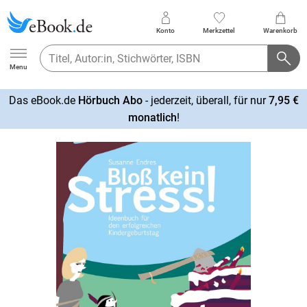
Konto
Merkzettel
Warenkorb
Ebook.de
Menu
Das eBook.de
Hörbuch Abo
- jederzeit, überall, für nur
7,95 €
mehr
monatlich
!
erfahren