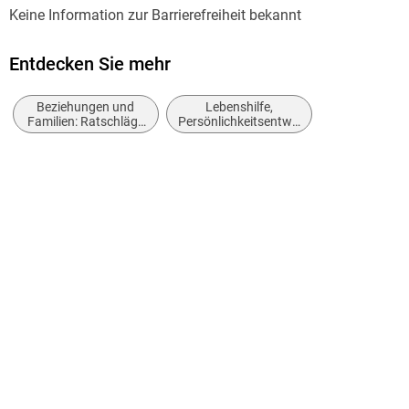
Keine Information zur Barrierefreiheit bekannt
Autor/Autorin
Susanne Endres
Entdecken Sie mehr
Verlag/Hersteller
Beziehungen und
Lebenshilfe,
BoD - Books on Demand
Familien: Ratschläge
Persönlichkeitsentwicklung
und Fragen
und praktische Tipps
Produktart
kartoniert
Gewicht
884 g
Größe (L/B/H)
220/170/36 mm
ISBN
9783735794581