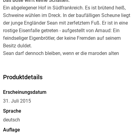
Das Böse wirft keine Schatten.
Ein abgelegener Hof in Südfrankreich. Es ist brütend heiß,
Schweine wühlen im Dreck. In der baufälligen Scheune liegt
der junge Engländer Sean mit zerfetztem Fuß. Er ist in eine
rostige Eisenfalle getreten - aufgestellt von Arnaud: Ein
feindseliger Eigenbrötler, der keine Fremden auf seinem
Besitz duldet.
Sean darf dennoch bleiben, wenn er die maroden alten
Wände neu mauert. Er nimmt das Angebot an, denn er ist auf
der Flucht. Arnauds Tochter Mathilde, die ihn liebevoll pflegt,
macht den Aufenthalt erträglicher. Doch sie und die anderen
Produktdetails
Bewohner des alten Gemäuers haben etwas zu verbergen.
Etwas, das man besser für immer ruhen lässt.
Erscheinungsdatum
31. Juli 2015
Sprache
deutsch
Auflage