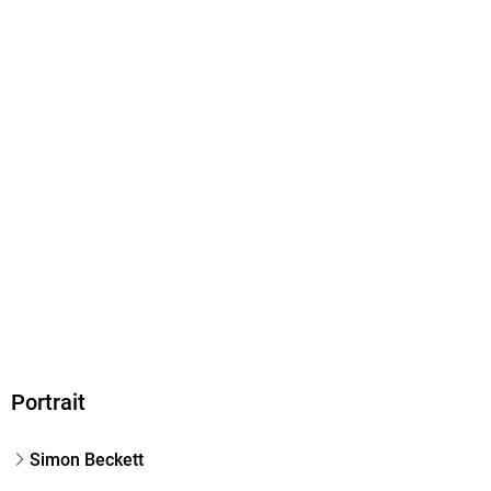
Größe (L/B/H)
114/190/41 mm
ISBN
9783499268380
Herstelleradresse
Rowohlt Verlag GmbH, Kirchenallee 19, 20099 Hamburg,
Rowohlt Verlag GmbH, produktsicherheit@rowohlt.de
Portrait
Simon Beckett