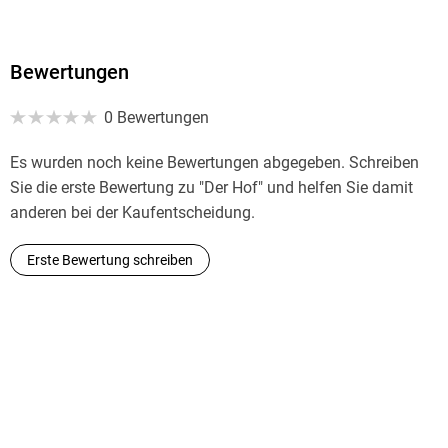
Simon Beckett zeigte sich stets als wahrer Meister
intelligenter Spannung und unerwarteter Wendungen. Stern
Bewertungen
Becketts bisher bestes Buch Sächsische Zeitung
0 Bewertungen
Das Grauen entfaltet sich subtil nach und nach Lübecker
Es wurden noch keine Bewertungen abgegeben. Schreiben
Nachrichten
Sie die erste Bewertung zu "Der Hof" und helfen Sie damit
anderen bei der Kaufentscheidung.
Erste Bewertung schreiben