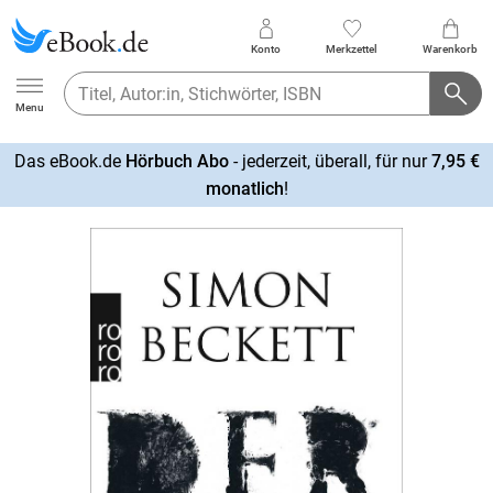
Konto
Merkzettel
Warenkorb
Ebook.de
Menu
Das eBook.de
Hörbuch Abo
- jederzeit, überall, für nur
7,95 €
mehr
monatlich
!
erfahren