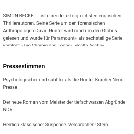
SIMON BECKETT ist einer der erfolgreichsten englischen
Thrillerautoren. Seine Serie um den forensischen
Anthropologen David Hunter wird rund um den Globus
gelesen und wurde für Paramount+ als sechsteilige Serie
verfilmt: «Die Chemie des Todes», «Kalte Asche»,
«Leichenblässe», «Verwesung», «Totenfang» und «Die
ewigen Toten» waren allesamt Bestseller, ebenso sein
Pressestimmen
atmosphärischer Psychothriller «Der Hof». «Die Verlorenen»,
der Auftakt einer neuen Thrillerserie um den ehemaligen
Psychologischer und subtiler als die Hunter-Kracher Neue
Polizisten Jonah Colley, stand mehrere Wochen auf Platz 1
Presse
der SPIEGEL-Bestsellerliste. Simon Beckett ist verheiratet
und lebt in Sheffield.
Der neue Roman vom Meister der tiefschwarzen Abgründe
NDR
Herrlich klassischer Suspense. Versprochen! Stern