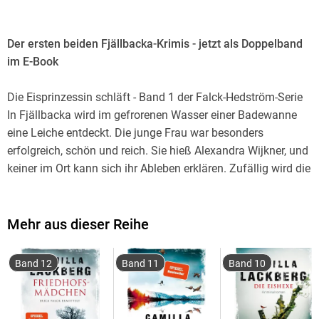
Der ersten beiden Fjällbacka-Krimis - jetzt als Doppelband
im E-Book
Die Eisprinzessin schläft - Band 1 der Falck-Hedström-Serie
In Fjällbacka wird im gefrorenen Wasser einer Badewanne
eine Leiche entdeckt. Die junge Frau war besonders
erfolgreich, schön und reich. Sie hieß Alexandra Wijkner, und
keiner im Ort kann sich ihr Ableben erklären. Zufällig wird die
Schriftstellerin Erica Falck in den Fall hineingezogen.
Gemeinsam mit dem Kriminalassistenten Patrik Hedström
holt sie Informationen über die Verstorbene ein. Offenbar
Mehr aus dieser Reihe
verbirgt sich eine alte Geschichte hinter der Tat - es gibt
jemanden, der Alexandra von klein auf kannte und nun der
Band 12
Band 11
Band 10
Eisprinzessin ein eisiges Totenbett bereitet hat.