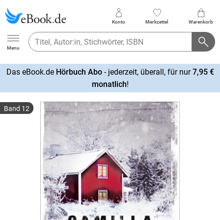
Konto
Merkzettel
Warenkorb
Ebook.de
Menu
Das eBook.de
Hörbuch Abo
- jederzeit, überall, für nur
7,95 €
mehr
monatlich
!
erfahren
Band 12