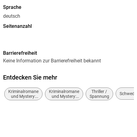
Sprache
deutsch
Seitenanzahl
697
Dateigröße
Barrierefreiheit
5,00 MB
Keine Information zur Barrierefreiheit bekannt
Reihe
Erica Falck und Patrik Hedström / Fjällbacka, 12
Entdecken Sie mehr
Autor/Autorin
Kriminalromane
Kriminalromane
Thriller /
Camilla Läckberg
Schwede
und Mystery:
und Mystery:
Spannung
Polizeiarbeit &
Ermittlerinnen
Übersetzung
Forensik
Gisela Kosubek
Verlag/Hersteller
Ullstein Ebooks