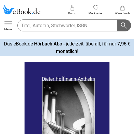
Konto
Merkzettel
Warenkorb
Ebook.de
Menu
Das eBook.de
Hörbuch Abo
- jederzeit, überall, für nur
7,95 €
mehr
monatlich
!
erfahren