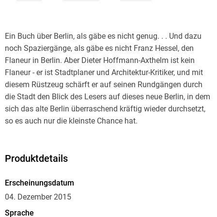
Ein Buch über Berlin, als gäbe es nicht genug. . . Und dazu
noch Spaziergänge, als gäbe es nicht Franz Hessel, den
Flaneur in Berlin. Aber Dieter Hoffmann-Axthelm ist kein
Flaneur - er ist Stadtplaner und Architektur-Kritiker, und mit
diesem Rüstzeug schärft er auf seinen Rundgängen durch
die Stadt den Blick des Lesers auf dieses neue Berlin, in dem
sich das alte Berlin überraschend kräftig wieder durchsetzt,
Produktdetails
Eine Bestandsaufnahme gut zwanzig Jahre, nachdem die
Mauer verschwunden ist: Wie wächst die Stadt zusammen,
Erscheinungsdatum
wo sind die Brüche, wie wird gebaut, wie zeigt sich die
04. Dezember 2015
Republik in ihren Bauten? Wo haben die Stadtplaner versagt,
Sprache