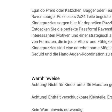
Egal ob Pferd oder Kätzchen, Bagger oder Feu
Ravensburger Puzzlesets 2x24 Teile begeiste
Kinderpuzzles sorgen hier für doppelten Puzz
Entdecken Sie die perfekte Passform! Ravensb
interessanten Motiven und einer strategisch a
von Formaten, die in jeder Alters- und Fähigk
Kinderpuzzles sind eine unterhaltsame Möglic
Geduld und die Hand-Augen-Koordination zu tr
Schwierigkeitsgrades stärkt das Selbstbewuss
während es Spaß hat! Seit 1891 stellen wir in
Unsere Liebe zum Detail hat Ravensburger zu
Warnhinweise
verwenden einen exklusiv entwickelten, extra
Achtung! Nicht für Kinder unter 36 Monaten g
Papier mit Leinenstruktur, um ein blendfreies 
und fühlen können. Unsere Stahlschneidwerkz
Achtung! Enthält verschluckbare Kleinteile. Er
So wird sichergestellt, dass kein Teilchen d
garantiert ist. Genießen Sie noch heute die Ra
Kein Warnhinweis notwendig!
familienfreundlichen Aktivität! Teile suchen