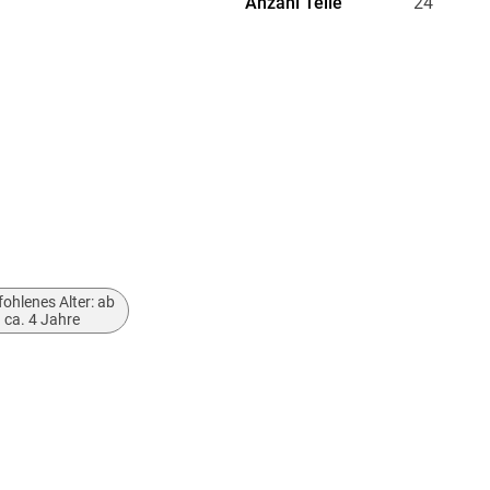
Anzahl Teile
24
Gewicht
278 g
Artikelnr.
07800
Hersteller
Herstelleradresse
Ravensbu
Ravensbur
ohlenes Alter: ab
ca. 4 Jahre