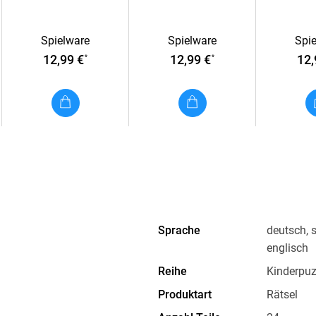
Gartenparty mit
Teile
Jahre 
Freunden - Puzzle für
Spielware
Spielware
Spi
Kinder ab 3 Jahren, mit
12,99 €
12,99 €
12,
*
*
2x12 Teilen
Sprache
deutsch, s
englisch
Reihe
Kinderpuz
Produktart
Rätsel