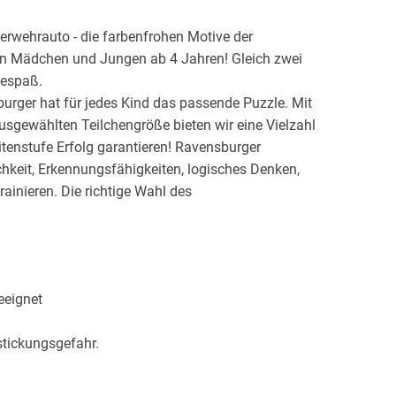
erwehrauto - die farbenfrohen Motive der
rn Mädchen und Jungen ab 4 Jahren! Gleich zwei
lespaß.
urger hat für jedes Kind das passende Puzzle. Mit
usgewählten Teilchengröße bieten wir eine Vielzahl
eitenstufe Erfolg garantieren! Ravensburger
hkeit, Erkennungsfähigkeiten, logisches Denken,
ainieren. Die richtige Wahl des
tsein Ihres Kindes und sein Kurzzeitgedächtnis,
 Ravensburg die besten Puzzles der Welt her.
r weltweit führenden Puzzle-Marke gemacht! Wir
 dicken Karton in Kombination mit unserem feinen
eeignet
Puzzle-Bild zu schaffen, dessen Qualität Sie sehen
euge werden von Hand entworfen und gefertigt.
stickungsgefahr.
em anderen gleicht und ein perfekter Zusammenhalt
vensburger Qualität mit dieser
, anfügen und sich über das immer größer werdende