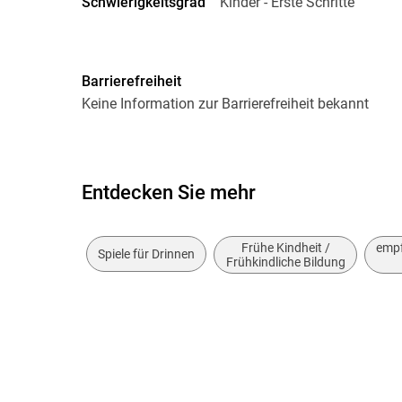
Schwierigkeitsgrad
Kinder - Erste Schritte
Puzzle-Motiv
Arbeit
Größe (L/B/H)
274/189/38 mm
Barrierefreiheit
Keine Information zur Barrierefreiheit bekannt
GTIN
4005556078004
Entdecken Sie mehr
Frühe Kindheit /
empf
Spiele für Drinnen
Frühkindliche Bildung