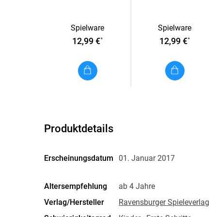
Der Waldspaziergang -
Partyzeit!
2x24 Teile Grüffelo
Spielware
Spielware
Puzzle für Kinder ab 4
12,99 €
12,99 €
*
*
Jahren
Produktdetails
Erscheinungsdatum
01. Januar 2017
Altersempfehlung
ab 4 Jahre
Verlag/Hersteller
Ravensburger Spieleverlag