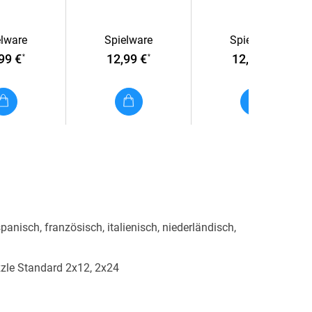
Grüffelo!
My little Pony Movie -
2x24 Teile Puzzle für
elware
Spielware
Spielware
Kinder ab 4 Jahren
99 €
12,99 €
12,99 €
*
*
*
panisch, französisch, italienisch, niederländisch,
zle Standard 2x12, 2x24