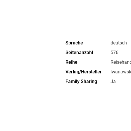
Sprache
deutsch
Seitenanzahl
576
Reihe
Reisehan
Verlag/Hersteller
Iwanowski
Family Sharing
Ja
Dateiformat
EPUB