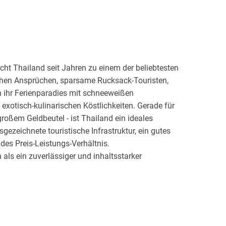
cht Thailand seit Jahren zu einem der beliebtesten
hohen Ansprüchen, sparsame Rucksack-Touristen,
n ihr Ferienparadies mit schneeweißen
xotisch-kulinarischen Köstlichkeiten. Gerade für
großem Geldbeutel - ist Thailand ein ideales
sgezeichnete touristische Infrastruktur, ein gutes
des Preis-Leistungs-Verhältnis.
als ein zuverlässiger und inhaltsstarker
s des Asienkenners Roland Dusik reichen von edlen
ls bis hin zu ausführlichen Strandbeschreibungen.
e Golf- und Tauchdestination sowie als Ziel für
liert. Wellness-Hotels mit Gesundheits- und
ünsche offen. Hauptreisezeit ist im europäischen