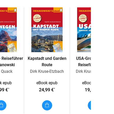
n Sommer.
rliche Routenbeschreibungen durch alle Landesteile
ion, Küche und thailändischer Philosophie
stenfrei auf das Smartphone oder den Tablet-PC
 Reiseführer
Kapstadt und Garden
USA-Große Seen -
wanowski
Route
Reiseführer von
Iwanowski
h Quack
Dirk Kruse-Etzbach
Dirk Kruse Etzbach
k epub
eBook epub
eBook epub
99 €
24,99 €
19,99 €
*
*
*