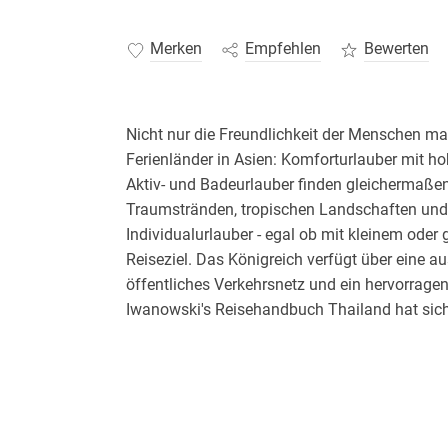
Merken
Empfehlen
Bewerten
Nicht nur die Freundlichkeit der Menschen ma
Ferienländer in Asien: Komforturlauber mit 
Aktiv- und Badeurlauber finden gleichermaße
Traumstränden, tropischen Landschaften und e
Individualurlauber - egal ob mit kleinem oder 
Reiseziel. Das Königreich verfügt über eine au
öffentliches Verkehrsnetz und ein hervorragen
Iwanowski's Reisehandbuch Thailand hat sich 
Reisebegleiter bewährt. Die praktischen Tipp
Spitzenhotels über einfache Backpacker-Hoste
Längst hat sich Thailand auch als erstklassig
Biker, Kletterer und andere Aktivurlauber profi
Schönheitszentren boomen und lassen keine W