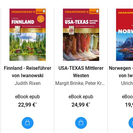
Winter, an der Ostküste auch im europäische
. Für Individual- und Studienreisende: ausfüh
. Mit interessanten Hintergrundinfos zu Relig
. Alle 45 Detailkarten können per QR-Code ko
geladen werden
Finnland - Reiseführer
USA-TEXAS Mittlerer
Norwegen -
von Iwanowski
Westen
von I
Judith Rixen
Margit Brinke, Peter Kränzle
Ulric
eBook epub
eBook epub
eBoo
22,99 €
24,99 €
19,
*
*