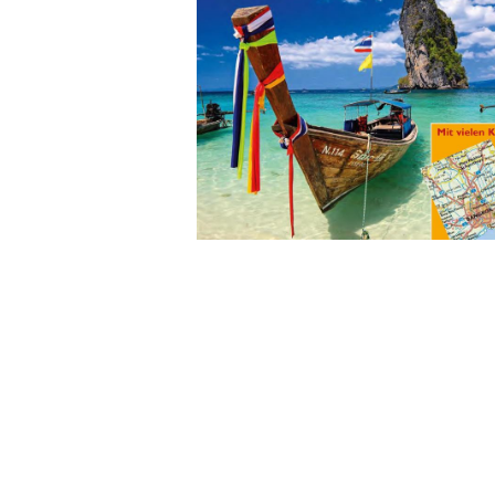
Wochenkalender
Romane &
Biografien
Fantasy
Kinder- und Jugendbücher
Krimis & Thriller
Ratgeber
Romane & Erzählungen