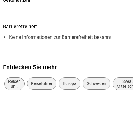
502
Dateigröße
Barrierefreiheit
55,68 MB
Keine Informationen zur Barrierefreiheit bekannt
Reihe
Reisehandbuch
Autor/Autorin
Ulrich Quack
Entdecken Sie mehr
Verlag/Hersteller
Reisen
Sveala
Reiseführer
Europa
Schweden
Iwanowski's Reisebuchverlag
und
Mittelsch
Urlaub
Kopierschutz
mit Wasserzeichen versehen
Family Sharing
Ja
Produktart