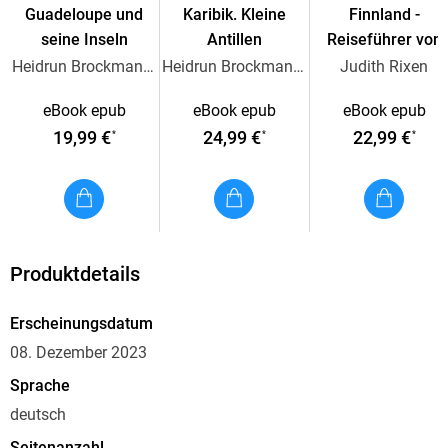
Campingplätzen am See oder rustikalen Fjällstationen in den
Guadeloupe und
Karibik. Kleine
Finnland -
Bergen.
seine Inseln
Antillen
Reiseführer von
Iwanowski
Heidrun Brockmann, Stefan Sedlmair
Heidrun Brockmann, Stefan Sedlmaier
Judith Rixen
Zu den speziellen Empfehlungen der Autoren gehören z. B.
Wanderungen in Lappland und die Schönheiten der Inseln
eBook epub
eBook epub
eBook epub
Öland und Gotland mit der mittelalterlich anmutenden Stadt
19,99 €
24,99 €
22,99 €
*
*
*
Visby.
Produktdetails
Erscheinungsdatum
08. Dezember 2023
Sprache
deutsch
Seitenanzahl