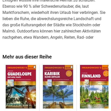
Lindgren wusste ihre malerische Heimat zu schätzen.
Ebenso wie 90 % aller Schwedenurlauber, die, laut
Marktforschern, wiederholt ihren Urlaub hier verbringen. Sie
lieben die Ruhe, die abwechslungsreiche Landschaft und
das große Kulturangebot der Städte wie Stockholm oder
Malmö. Outdoorfans können hier zahlreichen Aktivitäten
nachgehen, etwa Wandern, Angeln, Reiten, Rad- oder
Kanufahren.
Individualreisende, die mit dem PKW oder Wohnmobil
Mehr aus dieser Reihe
unterwegs sind, erfahren im Reisehandbuch Schweden alles
Wissenswerte über Sehenswürdigkeiten, Naturschönheiten
und Rundreisen im ganzen Land. Doch auch ohne Auto lässt
sich das skandinavische Land bequem erkunden: Die
Skandinavien-Kenner Ulrich Quack und Gerhard Austrup
geben praktische Hinweise für Touren per Bus und Bahn. Ihre
Übernachtungstipps orientieren sich am "Besonderen" wie
gemütlichen Ferienhäusern am Meer, idyllischen