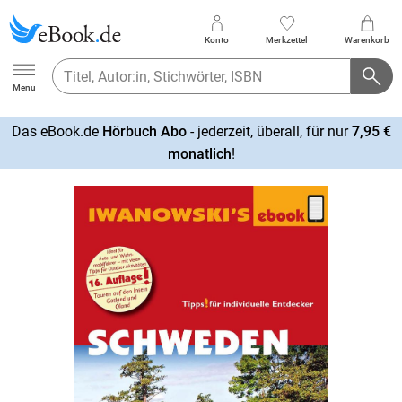
Konto
Merkzettel
Warenkorb
Ebook.de
Menu
Das eBook.de
Hörbuch Abo
- jederzeit, überall, für nur
7,95 €
mehr
monatlich
!
erfahren