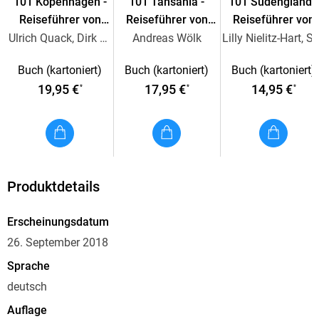
101 Kopenhagen -
101 Tansania -
101 Südengland -
So laden die Autorinnen den Leser immer wieder ein, sein
Reiseführer von
Reiseführer von
Reiseführer von
ganz persönliches Lissabon zu entdecken.
Iwanowski
Iwanowski
Iwanowski
Ulrich Quack, Dirk Kruse-Etzbach
Andreas Wölk
Lilly Niel
- 101 Gründe, sich in Lissabon zu verlieben! Von Autorinnen,
die ihre Stadt wirklich kennen
Buch (kartoniert)
Buch (kartoniert)
Buch (kartoniert)
- Mit Ausflügen an die Strände von Cascais und in die Berge
19,95 €
17,95 €
14,95 €
*
*
*
von Sintra
- Beschriebene Spots finden sich im herausnehmbaren
Stadtplan
Produktdetails
Erscheinungsdatum
26. September 2018
Sprache
deutsch
Auflage