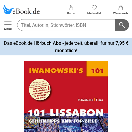
Konto
Merkzettel
Warenkorb
Ebook.de
Menu
Das eBook.de
Hörbuch Abo
- jederzeit, überall, für nur
7,95 €
mehr
monatlich
!
erfahren