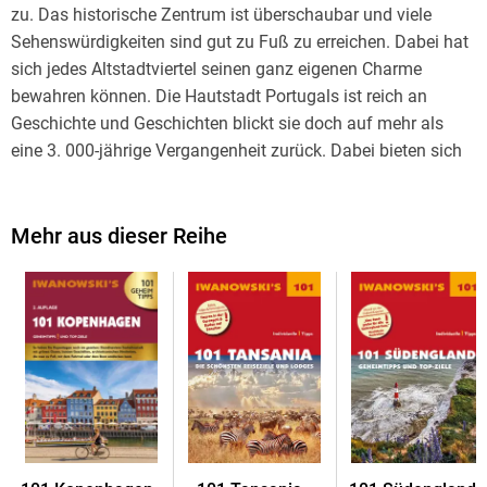
zu. Das historische Zentrum ist überschaubar und viele
Sehenswürdigkeiten sind gut zu Fuß zu erreichen. Dabei hat
sich jedes Altstadtviertel seinen ganz eigenen Charme
bewahren können. Die Hautstadt Portugals ist reich an
Geschichte und Geschichten blickt sie doch auf mehr als
eine 3. 000-jährige Vergangenheit zurück. Dabei bieten sich
dem Besucher faszinierende Kontraste: Im Stadtteil Belém
zeugen Bauwerke der Manuelinik vom Goldenen Zeitalter der
Weltentdeckungen, im Parque das Nações trifft man auf
Mehr aus dieser Reihe
spektakuläre Architektur des 21. Jh. und dazwischen erhebt
sich die Geburtsstätte Lissabons: der Burgberg mit dem
Castelo São Jorge.
In 101 Artikeln beleuchten die Lissabon-Expertinnen Barbara
Claesges und Claudia Rutschmann verschiedenste Aspekte
der Stadt, beantworten Fragen kenntnisreich und mit viel
Liebe zum Detail: Wie funktioniert Lissabon? Welche
Sehenswürdigkeit lohnt sich für wen? Aber z. B. auch: Wo
gibt es die leckersten Törtchen oder die schönsten Azulejos?