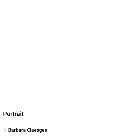
458 g
Größe (L/B/H)
196/139/20 mm
ISBN
9783861972112
Herstelleradresse
Iwanowski, Salm-Reifferscheidt-Allee 37, 41540 Dormagen,
info@iwanowski.de
Portrait
Barbara Claesges