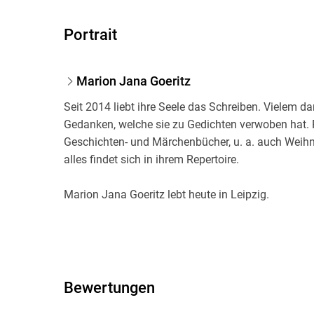
Portrait
Marion Jana Goeritz
Seit 2014 liebt ihre Seele das Schreiben. Vielem d
Gedanken, welche sie zu Gedichten verwoben hat. P
Geschichten- und Märchenbücher, u. a. auch Weihn
alles findet sich in ihrem Repertoire.
Marion Jana Goeritz lebt heute in Leipzig.
Mehr Informationen zu ihren Büchern können Sie au
goeritz. de
finden.
Bewertungen