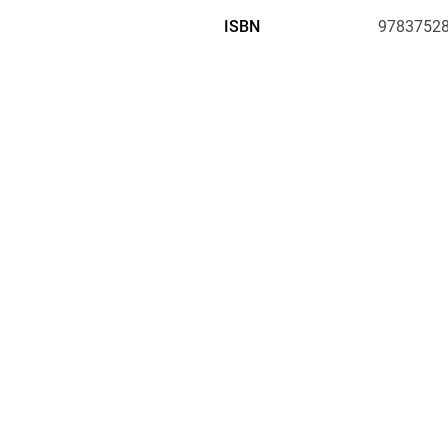
ISBN
9783752