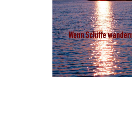
Wochenkalender
Romane &
Biografien
Fantasy
Kinder- und Jugendbücher
Krimis & Thriller
Ratgeber
Romane & Erzählungen