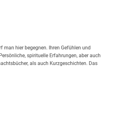
arf man hier begegnen. Ihren Gefühlen und
ersönliche, spirituelle Erfahrungen, aber auch
achtsbücher, als auch Kurzgeschichten. Das
f der Seite www. buchkaleidoskop. reikipraxis-