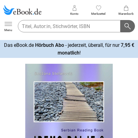
Konto
Merkzettel
Warenkorb
Ebook.de
Menu
Das eBook.de
Hörbuch Abo
- jederzeit, überall, für nur
7,95 €
mehr
monatlich
!
erfahren