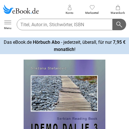
Konto
Merkzettel
Warenkorb
Ebook.de
Menu
Das eBook.de
Hörbuch Abo
- jederzeit, überall, für nur
7,95 €
mehr
monatlich
!
erfahren