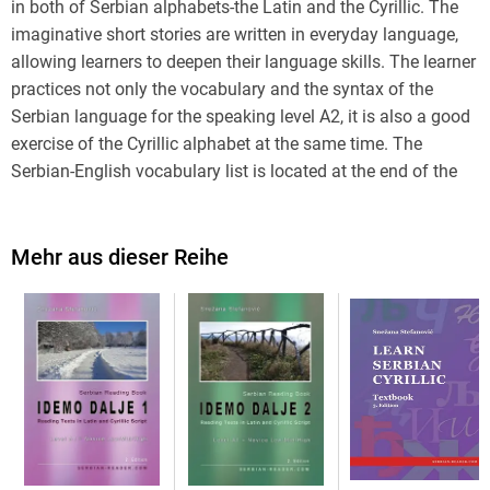
in both of Serbian alphabets-the Latin and the Cyrillic. The
imaginative short stories are written in everyday language,
allowing learners to deepen their language skills. The learner
practices not only the vocabulary and the syntax of the
Serbian language for the speaking level A2, it is also a good
exercise of the Cyrillic alphabet at the same time. The
Serbian-English vocabulary list is located at the end of the
book.
For more information about the book series and other
Mehr aus dieser Reihe
publications for learning Serbian, please visit our homepage.