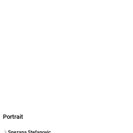
9783903517622
Portrait
Snezana Stefanovic