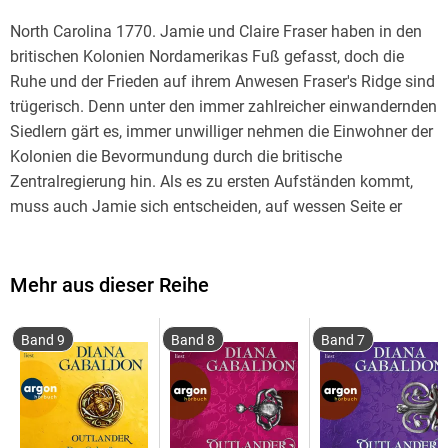
North Carolina 1770. Jamie und Claire Fraser haben in den
britischen Kolonien Nordamerikas Fuß gefasst, doch die
Ruhe und der Frieden auf ihrem Anwesen Fraser's Ridge sind
trügerisch. Denn unter den immer zahlreicher einwandernden
Siedlern gärt es, immer unwilliger nehmen die Einwohner der
Kolonien die Bevormundung durch die britische
Zentralregierung hin. Als es zu ersten Aufständen kommt,
muss auch Jamie sich entscheiden, auf wessen Seite er
stehen will. Und für Claire ist die Situation noch schlimmer:
Sie weiß, dass die Unabhängigkeitskriege ihre und Jamies
Liebe auf die härteste Probe seit Langem stellen werden.
Mehr aus dieser Reihe
Band 9
Band 8
Band 7