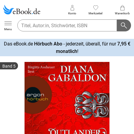
Konto
Merkzettel
Warenkorb
Ebook.de
Menu
Das eBook.de
Hörbuch Abo
- jederzeit, überall, für nur
7,95 €
mehr
monatlich
!
erfahren
Band 5