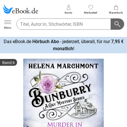
Konto
Merkzettel
Warenkorb
Ebook.de
Menu
Das eBook.de
Hörbuch Abo
- jederzeit, überall, für nur
7,95 €
mehr
monatlich
!
erfahren
Band 6