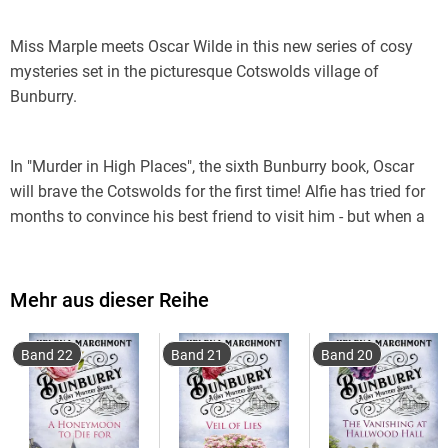
Miss Marple meets Oscar Wilde in this new series of cosy
mysteries set in the picturesque Cotswolds village of
Bunburry.
In "Murder in High Places", the sixth Bunburry book, Oscar
will brave the Cotswolds for the first time! Alfie has tried for
months to convince his best friend to visit him - but when a
glamorous High Society Party in honour of celebrated actor
Dorian Stevens is announced, Oscar just can't resist. He is -
after all - Dorian's greatest fan and can't wait to meet his
Mehr aus dieser Reihe
hero. But the evening at the lovely Saville mansion takes a
murderous turn . . .
Band 22
Band 21
Band 20
Helena Marchmont is a pseudonym of Olga Wojtas, who
was born and brought up in Edinburgh. She was encouraged