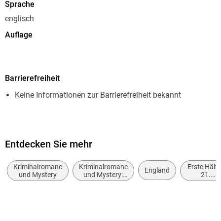
Sprache
englisch
Auflage
1. Aufl. 2019
Seitenanzahl
Barrierefreiheit
111
Keine Informationen zur Barrierefreiheit bekannt
Altersempfehlung
ab 16 Jahre
Reihe
Countryside Mysteries: A Cosy Shorts Series, 6
Entdecken Sie mehr
Autor/Autorin
Kriminalromane
Kriminalromane
Erste Hälft
England
Helena Marchmont
und Mystery
und Mystery:
21.
Cosy Mystery
Jahrhunde
Verlag/Hersteller
(ca. 2000
bis ca.
Lübbe
2050)
Originaltitel