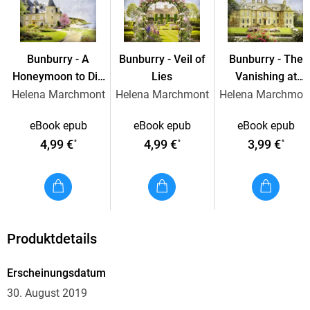
to write by an inspirational English teacher, Iona M.
Cameron. Olga won a Scottish Book Trust New Writers
Award in 2015, has had more than 30 short stories published
Bunburry - A
Bunburry - Veil of
Bunburry - The
in magazines and anthologies and recently published her
Honeymoon to Die
Lies
Vanishing at
first mystery Miss Blaine's Prefect and the Golden Samovar.
for
Hallwood Hall
Helena Marchmont
Helena Marchmont
Helena Marchmon
eBook epub
eBook epub
eBook epub
4,99 €
4,99 €
3,99 €
*
*
*
Produktdetails
Erscheinungsdatum
30. August 2019