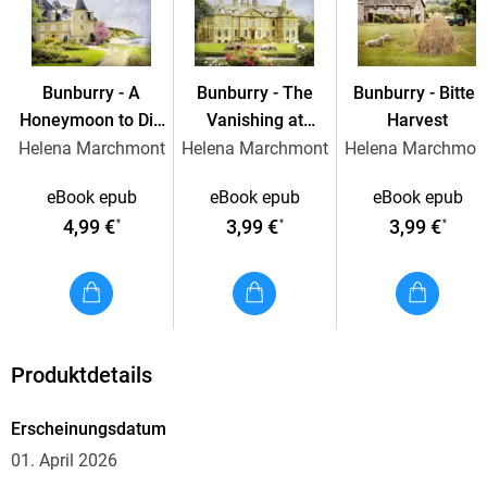
Helena Marchmont is the pen name of Scottish author Olga
Wojtas, who lives in Edinburgh and works as a journalist. Her
popular cosy crime series Bunburry, set in a fictional
Bunburry - A
Bunburry - The
Bunburry - Bitter
Cotswold village, combines British humour, eccentric
Honeymoon to Die
Vanishing at
Harvest
characters, and classic mystery elements. Wojtas, a recipient
for
Hallwood Hall
Helena Marchmont
Helena Marchmont
Helena Marchmon
of the Scottish Book Trust New Writers Award, is also the
author of the Miss Blaine Mystery series and numerous short
eBook epub
eBook epub
eBook epub
stories.
4,99 €
3,99 €
3,99 €
*
*
*
Produktdetails
Erscheinungsdatum
01. April 2026