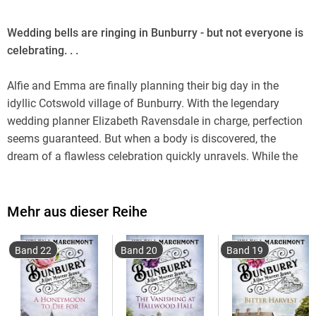
Wedding bells are ringing in Bunburry - but not everyone is
celebrating. . .
Alfie and Emma are finally planning their big day in the
idyllic Cotswold village of Bunburry. With the legendary
wedding planner Elizabeth Ravensdale in charge, perfection
seems guaranteed. But when a body is discovered, the
dream of a flawless celebration quickly unravels. While the
police are convinced they've found their culprit, the Bunburry
triangle senses that something doesn't add up. Determined
to uncover the truth, Alfie and his friends launch their own
Mehr aus dieser Reihe
investigation - only to find that love isn't the only thing in the
air.
Band 22
Band 20
Band 19
Can they untangle a web of secrets before a veil of lies ruins
more than just the wedding day?