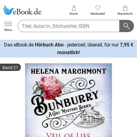
Konto
Merkzettel
Warenkorb
Ebook.de
Menu
Das eBook.de
Hörbuch Abo
- jederzeit, überall, für nur
7,95 €
mehr
monatlich
!
erfahren
Band 21