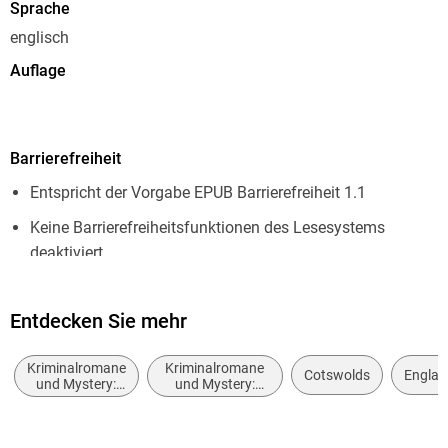
Sprache
englisch
Auflage
1. Aufl. 2026
Seitenanzahl
Barrierefreiheit
126
Entspricht der Vorgabe EPUB Barrierefreiheit 1.1
Dateigröße
3,63 MB
Keine Barrierefreiheitsfunktionen des Lesesystems
deaktiviert
Reihe
Countryside Mysteries: A Cosy Shorts Series, 21
Navigierbares Inhaltsverzeichnis
Autor/Autorin
Entdecken Sie mehr
Logische Lesereihenfolge eingehalten
Helena Marchmont
Kurze Alternativtexte (z.B. für Abbildungen) vorhanden
Kriminalromane
Kriminalromane
Cotswolds
Englan
Verlag/Hersteller
und Mystery:
und Mystery:
Sprachkennzeichnung vorhanden
Cosy Mystery
Privatdetektiv /
Lübbe
Amateurdetektive
Inhalt auch ohne Farbwahrnehmung verständlich
Originalsprache