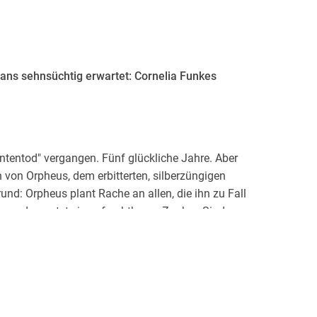
Fans sehnsüchtig erwartet:
Cornelia Funkes
ntentod" vergangen. Fünf glückliche Jahre. Aber
 von Orpheus, dem erbitterten, silberzüngigen
nd: Orpheus plant Rache an allen, die ihn zu Fall
, und er nutzt einen furchtbaren Zauber. Sind
 aus, die Antwort zu finden. Der Schwarze Prinz
s Abenteuer aus der Tintenwelt.
chen Tintenwelt-Reihe, "Die Farbe der Rache", macht