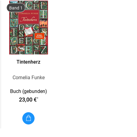
aus der Trilogie eine Tetralogie. Endlich geh
Band 1
Lass dich noch einmal entführen in diese We
Geschöpfe und Fabelwesen in Geschichten 
Von Cornelia Funke, der weltweit erfolgre
Ihre Bücher wurden ausgezeichnet und verfi
erwachsene Fangemeinde.
Tintenherz
Nominiert für den TikTok Book Award in der
2024 (Longlist)
Cornelia Funke
Buch (gebunden)
23,00 €
*