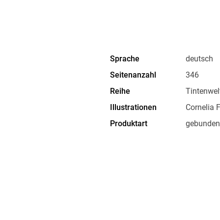
Sprache
deutsch
Seitenanzahl
346
Reihe
Tintenwelt
Illustrationen
Cornelia 
Produktart
gebunden
Gewicht
544 g
ISBN
9783751
rauer-Allee 34, 22765
 produkt@verlagsgruppe-