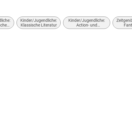
liche:
Kinder/Jugendliche:
Kinder/Jugendliche:
Zeitgen
sche
Klassische Literatur
Action- und
Fan
ntasy
Abenteuergeschichten