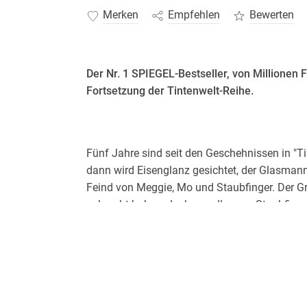
Merken
Empfehlen
Bewerten
Der Nr. 1 SPIEGEL-Bestseller, von Millionen 
Fortsetzung der Tintenwelt-Reihe.
Fünf Jahre sind seit den Geschehnissen in "Ti
dann wird Eisenglanz gesichtet, der Glasmann
Feind von Meggie, Mo und Staubfinger. Der Gru
gebracht haben, doch vor allem an Staubfinger
Bilder mächtiger als Worte? Staubfinger zieht
aber macht sich auf die Jagd nach Orpheus.
Staubfinger ist zurück! Ein neues, packende
Der vierte Band der international erfolgrei