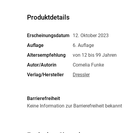
Produktdetails
Erscheinungsdatum
12. Oktober 2023
Auflage
6. Auflage
Altersempfehlung
von 12 bis 99 Jahren
Autor/Autorin
Cornelia Funke
Verlag/Hersteller
Dressler
Abbildungen
49 Illustrationen
Größe (L/B/H)
212/156/35 mm
Barrierefreiheit
Herstelleradresse
Dressler Verlag GmbH, Max-B
Keine Information zur Barrierefreiheit bekannt
Hamburg, Produktsicherheit,
oetinger.de