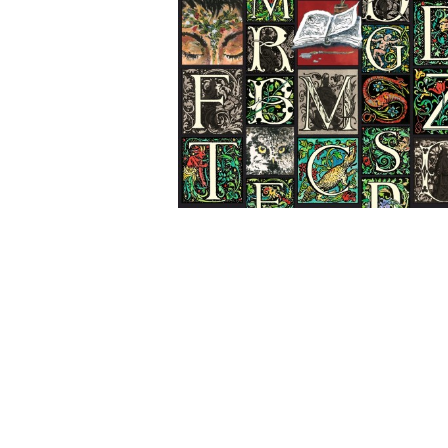
Wochenkalender
Romane &
Biografien
Fantasy
Kinder- und Jugendbücher
Krimis & Thriller
Ratgeber
Romane & Erzählungen