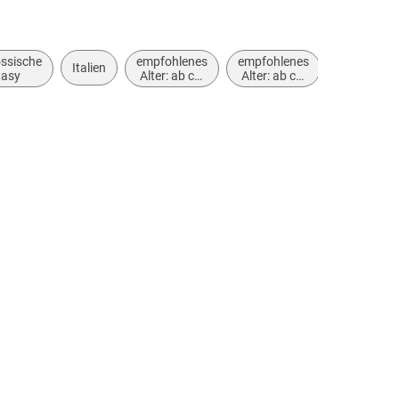
össische
empfohlenes
empfohlenes
Italien
tasy
Alter: ab ca.
Alter: ab ca.
12 Jahre
14 Jahre