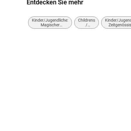
Entdecken Sie mehr
Kinder/Jugendliche:
Childrens
Kinder/Jugend
Magischer
/
Zeitgenössi
Realismus,
Teenage
und Urban Fa
magische Fantasy
fiction
and
stories:
Folk and
Fairy
tales