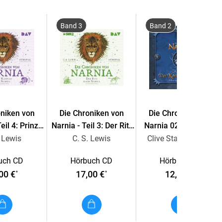
Band 3
Band 2
oniken von
Die Chroniken von
Die Chroniken von
eil 4: Prinz
Narnia - Teil 3: Der Ritt
Narnia 02. Der König
von Narnia
nach Narnia
von Narnia
. Lewis
C. S. Lewis
Clive Staples Lewis
uch CD
Hörbuch CD
Hörbuch CD
00 €
17,00 €
12,95 €
*
*
*