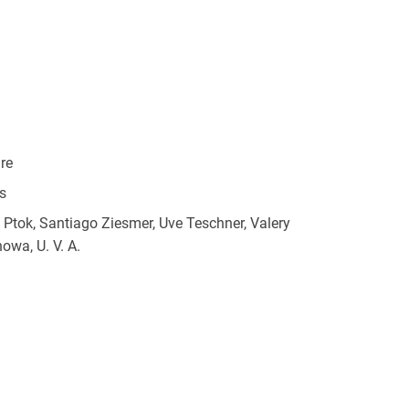
re
s
 Ptok, Santiago Ziesmer, Uve Teschner, Valery
owa, U. V. A.
choen
/15 mm
 Verlag GmbH, Hardenbergstr. 9a, 10623 Berlin,