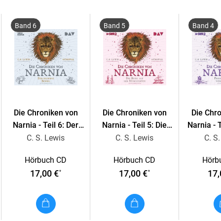
Band 6
Band 5
Band 4
Die Chroniken von
Die Chroniken von
Die Chr
Narnia - Teil 6: Der
Narnia - Teil 5: Die
Narnia - T
silberne Sessel
Reise auf der
Kaspian 
C. S. Lewis
C. S. Lewis
C. S
Morgenröte
Hörbuch CD
Hörbuch CD
Hörb
17,00 €
17,00 €
17,
*
*