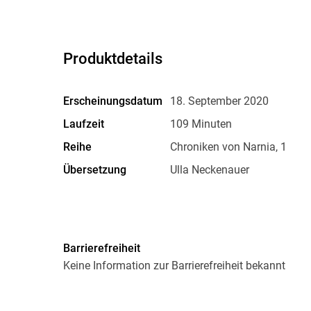
Produktdetails
Erscheinungsdatum
18. September 2020
Laufzeit
109 Minuten
Reihe
Chroniken von Narnia, 1
Übersetzung
Ulla Neckenauer
Illustrationen
Pauline Baynes
Verlag/Hersteller
Der Audio Verlag GmbH
Barrierefreiheit
Produktart
CD
Keine Information zur Barrierefreiheit bekannt
Gewicht
106 g
GTIN
9783742415165