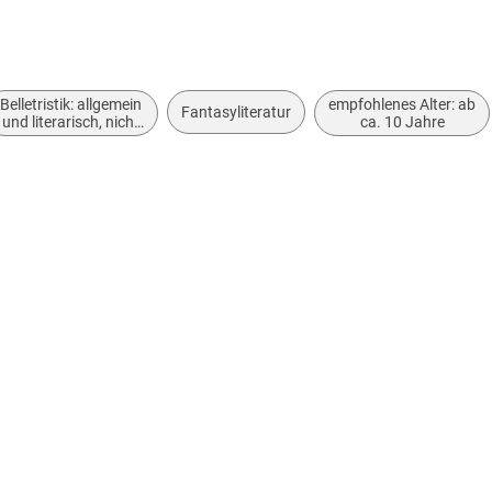
info@der-
Belletristik: allgemein
empfohlenes Alter: ab
Fantasyliteratur
und literarisch, nicht
ca. 10 Jahre
nach Genre