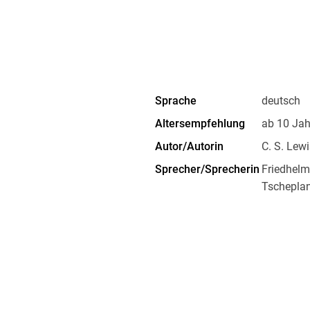
Sprache
deutsch
Altersempfehlung
ab 10 Jah
Autor/Autorin
C. S. Lewi
Sprecher/Sprecherin
Friedhelm
Tscheplan
Regie
Robert S
Originalsprache
englisch
Audioinhalt
Hörspiel
Größe (L/B/H)
124/139
Herstelleradresse
Der Audio