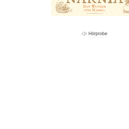
Wochenkalender
Romane &
Biografien
Fantasy
Kinder- und Jugendbücher
Hörprobe
Krimis & Thriller
Ratgeber
Romane & Erzählungen