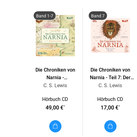
Band 1-7
Band 7
Die Chroniken von
Die Chroniken von
Narnia -
Narnia - Teil 7: Der
Gesamtausgabe
letzte Kampf
C. S. Lewis
C. S. Lewis
Hörbuch CD
Hörbuch CD
49,00 €
17,00 €
*
*