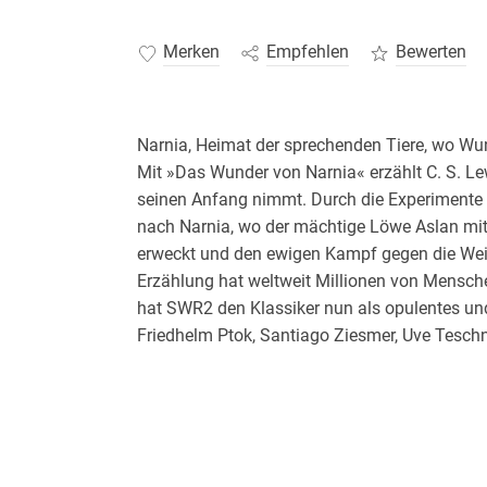
Merken
Empfehlen
Bewerten
Narnia, Heimat der sprechenden Tiere, wo Wu
Mit »Das Wunder von Narnia« erzählt C. S. Le
seinen Anfang nimmt. Durch die Experimente 
nach Narnia, wo der mächtige Löwe Aslan mi
erweckt und den ewigen Kampf gegen die Weiß
Erzählung hat weltweit Millionen von Mensche
hat SWR2 den Klassiker nun als opulentes und 
Friedhelm Ptok, Santiago Ziesmer, Uve Teschn
Standard Audio Format. Hörspiel