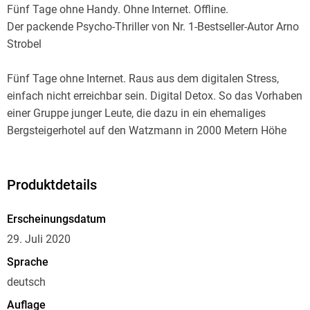
Fünf Tage ohne Handy. Ohne Internet. Offline.
Der packende Psycho-Thriller von Nr. 1-Bestseller-Autor Arno
Strobel
Fünf Tage ohne Internet. Raus aus dem digitalen Stress,
einfach nicht erreichbar sein. Digital Detox. So das Vorhaben
einer Gruppe junger Leute, die dazu in ein ehemaliges
Bergsteigerhotel auf den Watzmann in 2000 Metern Höhe
reist.
Aber am zweiten Tag verschwindet einer von ihnen und wird
kurz darauf schwer misshandelt gefunden. Jetzt beginnt für
Produktdetails
alle ein Horrortrip ohne Ausweg. Denn sie sind offline, und
niemand wird kommen, um ihnen zu helfen . . .
Erscheinungsdatum
29. Juli 2020
»Bei Arno Strobels Thrillern brauchen Sie kein Lesezeichen,
Sprache
man kann sie sowieso nicht aus der Hand legen. Packend
deutsch
und nervenzerreißend! « Sebastian Fitzek
Auflage