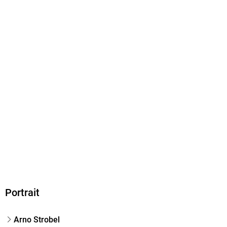
190/127/30 mm
ISBN
9783596705580
Herstelleradresse
S. Fischer Verlag GmbH, Hedderichstraße 114, 60596
Frankfurt am Main, S. Fischer Verlag GmbH,
produktsicherheit@fischerverlage.de
Portrait
Arno Strobel