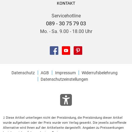
KONTAKT
Alles in allem ein spannender Thriller, der mich in Atem
Servicehotline
gehalten hat, der sich gut und flüssig lesen ließ und auf den
089 - 30 75 79 03
ich mich jeden Tag aufs Neue gefreut habe!
Mo. - Sa. 9.00 - 18.00 Uhr
Anfangs dachte ich noch, so eine Tour ohne Handy ist etwas
Großartiges, jetzt bin ich davon nicht mehr so überzeugt ;-)
In der Hoffnung, dass die anderen Bücher auch so
unterhaltsam sind, wird das definitiv nicht mein letzter
Strobel gewesen sein!
Datenschutz
AGB
Impressum
Widerrufsbelehrung
Datenschutzeinstellungen
Diese Artikel unterliegen nicht der Preisbindung, die Preisbindung dieser Artikel
2
wurde aufgehoben oder der Preis wurde vom Verlag gesenkt. Die jeweils zutreffende
Alternative wird Ihnen auf der Artikelseite dargestellt. Angaben zu Preissenkungen