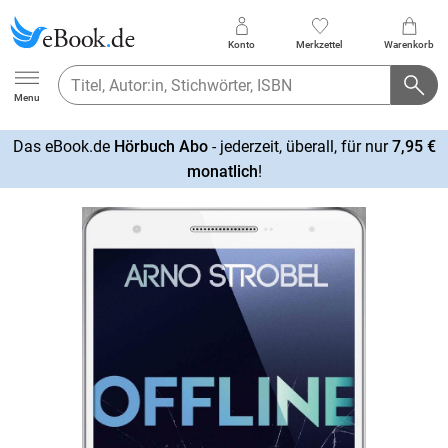
Konto
Merkzettel
Warenkorb
Ebook.de
Menu
Das eBook.de
Hörbuch Abo
- jederzeit, überall, für nur
7,95 €
mehr
monatlich
!
erfahren