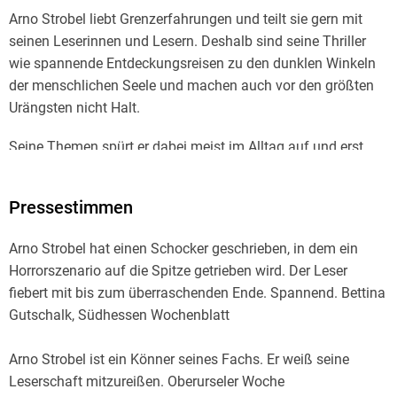
Arno Strobel liebt Grenzerfahrungen und teilt sie gern mit
seinen Leserinnen und Lesern. Deshalb sind seine Thriller
wie spannende Entdeckungsreisen zu den dunklen Winkeln
der menschlichen Seele und machen auch vor den größten
Urängsten nicht Halt.
Seine Themen spürt er dabei meist im Alltag auf und erst,
wenn ihn eine Idee nicht mehr loslässt und er den
Hintergründen sofort mit Hilfe seines Netzwerks aus
Pressestimmen
Experten auf den Grund gehen will, weiß er, dass der
Grundstein für seinen nächsten Roman gelegt ist. Alle seine
Arno Strobel hat einen Schocker geschrieben, in dem ein
bisherigen Thriller waren Bestseller.
Horrorszenario auf die Spitze getrieben wird. Der Leser
fiebert mit bis zum überraschenden Ende. Spannend. Bettina
Arno Strobel lebt als freier Autor in der Nähe von Trier.
Gutschalk, Südhessen Wochenblatt
Arno Strobel ist ein Könner seines Fachs. Er weiß seine
Leserschaft mitzureißen. Oberurseler Woche