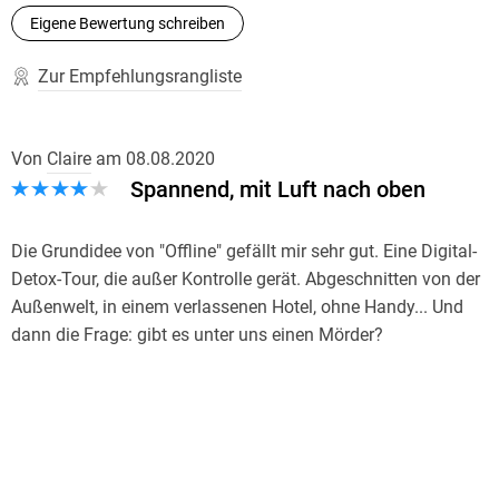
Eigene Bewertung schreiben
Zur Empfehlungsrangliste
Von
Claire
am
08.08.2020
Spannend, mit Luft nach oben
Die Grundidee von "Offline" gefällt mir sehr gut. Eine Digital-
Detox-Tour, die außer Kontrolle gerät. Abgeschnitten von der
Außenwelt, in einem verlassenen Hotel, ohne Handy... Und
dann die Frage: gibt es unter uns einen Mörder?
Natürlich ist die Idee einer Gruppe von Menschen, die nach
und nach dezimiert wird, nicht neu. Nichtsdestotrotz gefällt
mir die Umsetzung sehr gut. Der Prolog ist schon sehr
spannend! Dann brauchte ich allerdings ein paar Seiten, bis