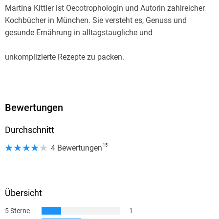
Martina Kittler ist Oecotrophologin und Autorin zahlreicher
Impressum
Kochbücher in München. Sie versteht es, Genuss und
»GU-Kochen-Plus«-App
gesunde Ernährung in alltagstaugliche und
Das Schwarze Blatt
Martina Kittler
unkomplizierte Rezepte zu packen.
Die schnellste Mayo ohne Ei
Würzmittel & Saucen
Konfitüre, Chutney & Co.
Eingelegt & Fermentiert
Bewertungen
Gedörrt & Gebacken
Die Autorin
Durchschnitt
Der Fotograf
Das Prinzip: Vorratshaltung
15
4 Bewertungen
So geht s: Marmelade kochen
Utensilien rund ums Einmachen
Das 1 × 1 des Konservierens
Übersicht
Einmach-Tipps vom Profi
Die perfekte Kombi
5 Sterne
1