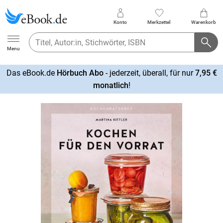
Konto
Merkzettel
Warenkorb
Ebook.de
Menu
Das eBook.de
Hörbuch Abo
- jederzeit, überall, für nur
7,95 €
mehr
monatlich
!
erfahren