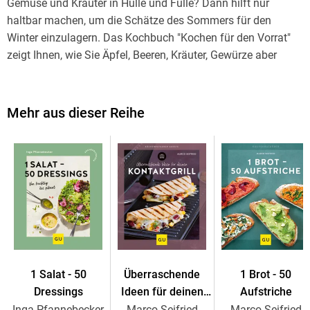
Gemüse und Kräuter in Hülle und Fülle? Dann hilft nur
haltbar machen, um die Schätze des Sommers für den
Winter einzulagern. Das Kochbuch "Kochen für den Vorrat"
zeigt Ihnen, wie Sie Äpfel, Beeren, Kräuter, Gewürze aber
auch Gemüse aller Art ganz einfach einkochen oder
einmachen können. Martina Kittler greift auf ihre jahrelange
Berufserfahrung als Kochbuchautorin zurück und verrät die
Mehr aus dieser Reihe
besten Tipps aus ihrem Alltag.
Würzmittel und Soßen selbst herstellen
Nichts ist schöner als ein fertiges Glas Pesto aus dem
Vorratsschrank. Zusammen mit leckerer Pasta haben Sie so
nämlich in 15 Minuten ein fertiges Abendessen auf dem
Tisch stehen. Ganz egal, ob Sie scharfes Ajvar, Minze-
Petersilien-Salsa oder Tomatenketchup einkochen wollen,
das Kochbuch zeigt, wie es geht. Auch
1 Salat - 50
Überraschende
1 Brot - 50
Dressings
Ideen für deinen
Aufstriche
- Currypaste
Kontaktgrill
Inga Pfannebecker
Marco Seifried
Marco Seifried