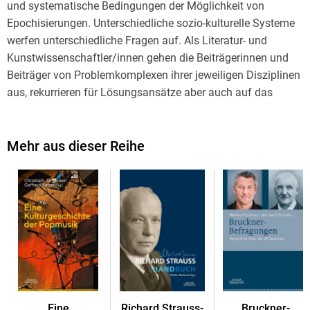
und systematische Bedingungen der Möglichkeit von
Epochisierungen. Unterschiedliche sozio-kulturelle Systeme
werfen unterschiedliche Fragen auf. Als Literatur- und
Kunstwissenschaftler/innen gehen die Beiträgerinnen und
Beiträger von Problemkomplexen ihrer jeweiligen Disziplinen
aus, rekurrieren für Lösungsansätze aber auch auf das
Theorieangebot anderer historischer Disziplinen wie der
Geschichtswissenschaft im Allgemeinen oder der
Wissenschaftsgeschichte im Besonderen. - Insgesamt ergibt
Mehr aus dieser Reihe
sich, dass die berechtigte Kritik an der spezifischen Faktur
spezifischer Epochisierungen weder aus systematischen
noch historischen Gründen den generellen Verzicht auf
Epochisierungen nahelegt. Solange kein konsistentes
Gegenmodell vorliegt, kann es nur darum gehen,
Epochentheorie allgemein und Theorien der jeweiligen
Einzelepochen im Zusammenhang zu optimieren.
Eine
Richard Strauss-
Bruckner-