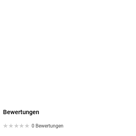
ISBN
9783476057938
Herstelleradresse
Springer Nature Customer Service Center GmbH
<br/>Europaplatz 3
<br/>69115 Heidelberg
<br/>ProductSafety@springernature.com
<br/>
Bewertungen
0 Bewertungen