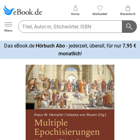
Konto
Merkzettel
Warenkorb
Ebook.de
Menu
Das eBook.de
Hörbuch Abo
- jederzeit, überall, für nur
7,95 €
mehr
monatlich
!
erfahren