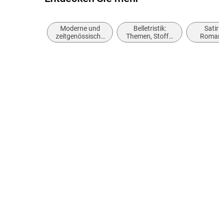
Moderne und
Belletristik:
Sati
zeitgenössische
Themen, Stoffe,
Roma
Belletristik:
Motive:
Par
allgemein und
Seelenleben
(fikt
literarisch