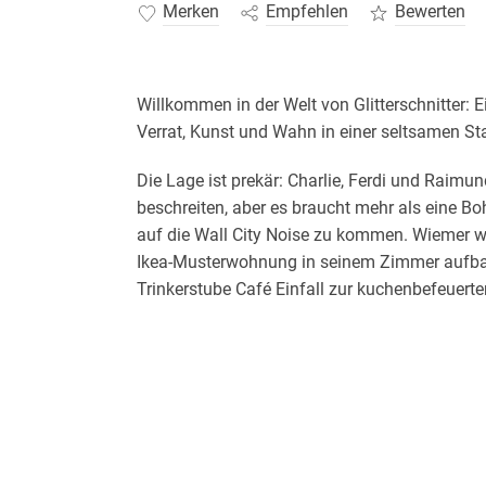
Merken
Empfehlen
Bewerten
Willkommen in der Welt von Glitterschnitter: 
Verrat, Kunst und Wahn in einer seltsamen Sta
Die Lage ist prekär: Charlie, Ferdi und Raimu
beschreiten, aber es braucht mehr als eine B
auf die Wall City Noise zu kommen. Wiemer will,
Ikea-Musterwohnung in seinem Zimmer aufbaue
Trinkerstube Café Einfall zur kuchenbefeuerte
lieber einen temporären Schwangerentreff etabl
nach Stuttgart geht, aber die muss erst noch
Die Frage, ob Klaus zwei verschiedene Platz
wurde, ist noch nicht abschließend geklärt, ab
werden bereits schöne Traditionen aus der Zei
Kampfsportgesellschaft wiederbelebt.