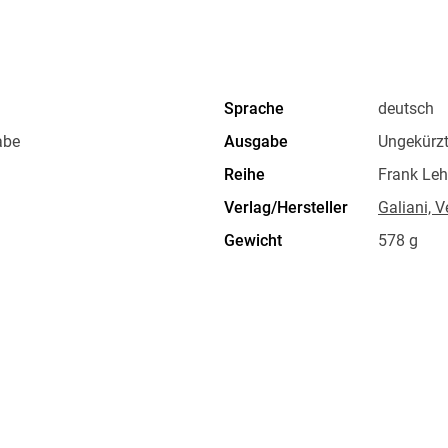
Sprache
deutsch
abe
Ausgabe
Ungekürz
Reihe
Frank Le
Verlag/Hersteller
Galiani, V
Gewicht
578 g
ISBN
9783869
h GmbH & Co. KG,
öln, Verlag Kiepenheuer &
ktsicherheit@kiwi-verlag.de