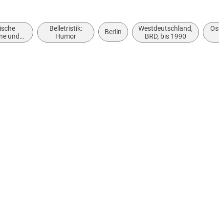
rische
Belletristik:
Westdeutschland,
Os
Berlin
ne und
Humor
BRD, bis 1990
odie
ional)