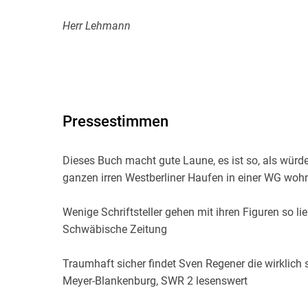
Herr Lehmann
(2001),
Neue Vahr Süd
Pressestimmen
(2004),
Dieses Buch macht gute Laune, es ist so, als würde
Der kleine Bruder
ganzen irren Westberliner Haufen in einer WG woh
(2008),
Wenige Schriftsteller gehen mit ihren Figuren so 
Schwäbische Zeitung
Magical Mystery oder: Die Rückkehr des Karl Schm
Traumhaft sicher findet Sven Regener die wirklich 
(2013),
Meyer-Blankenburg, SWR 2 lesenswert
Wiener Straße