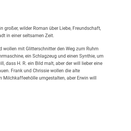
Ein großer, wilder Roman über Liebe, Freundschaft,
dt in einer seltsamen Zeit.
nd wollen mit Glitterschnitter den Weg zum Ruhm
ohrmaschine, ein Schlagzeug und einen Synthie, um
 dass H. R. ein Bild malt, aber der will lieber eine
n. Frank und Chrissie wollen die alte
n Milchkaffeehölle umgestalten, aber Erwin will
ieren. Chrissie will, dass Kerstin endlich zurück
 Chrissies neuen Schrank an der Wand befestigen.
wunden oder zweimal dieselbe Platzwunde zugefügt
er bei den Berufsösterreichern der ArschArt-Galerie
t der 1. Ottakringer Shakespeare-