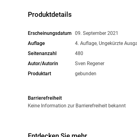
Produktdetails
Erscheinungsdatum
09. September 2021
Auflage
4. Auflage, Ungekürzte Ausg
Seitenanzahl
480
Autor/Autorin
Sven Regener
Produktart
gebunden
Größe (L/B/H)
207/133/43 mm
Herstelleradresse
Verlag Kiepenheuer & Witsc
Barrierefreiheit
Bahnhofsvorplatz 1, 50667 K
Keine Information zur Barrierefreiheit bekannt
Witsch GmbH & Co. KG, produ
Entdecken Sie mehr