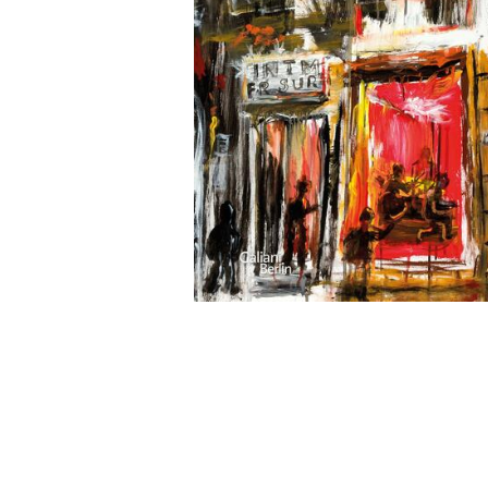
Wochenkalender
Romane &
Biografien
Fantasy
Kinder- und Jugendbücher
Krimis & Thriller
Ratgeber
Romane & Erzählungen