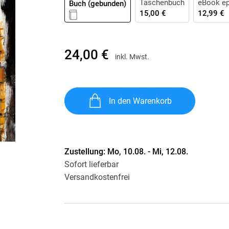
Taschenbuch
eBook e
Buch (gebunden)
Krimis & Thriller
 Erzählungen
15,00 €
12,99 €
Ratgeber
Romane & Erzählungen
24,00 €
inkl. Mwst.
In den Warenkorb
Zustellung:
Mo, 10.08. - Mi, 12.08.
Sofort lieferbar
Versandkostenfrei