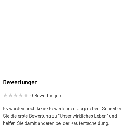
Ja
Produktart
MP3 format
Dateiformat
MP3
Audioinhalt
Hörbuch
GTIN
9788728094662
Bewertungen
0 Bewertungen
Es wurden noch keine Bewertungen abgegeben. Schreiben
Sie die erste Bewertung zu "Unser wirkliches Leben" und
helfen Sie damit anderen bei der Kaufentscheidung.