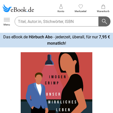
Konto
Merkzettel
Warenkorb
Ebook.de
Menu
Das eBook.de
Hörbuch Abo
- jederzeit, überall, für nur
7,95 €
mehr
monatlich
!
erfahren