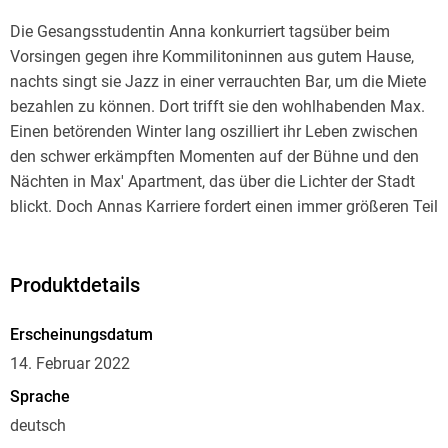
Die Gesangsstudentin Anna konkurriert tagsüber beim
Vorsingen gegen ihre Kommilitoninnen aus gutem Hause,
nachts singt sie Jazz in einer verrauchten Bar, um die Miete
bezahlen zu können. Dort trifft sie den wohlhabenden Max.
Einen betörenden Winter lang oszilliert ihr Leben zwischen
den schwer erkämpften Momenten auf der Bühne und den
Nächten in Max' Apartment, das über die Lichter der Stadt
blickt. Doch Annas Karriere fordert einen immer größeren Teil
ihres Lebens ebenso wie Max. Imogen Crimps Romandebüt
ist eine fesselnde Liebesgeschichte und ein tiefgehender
psychologischer Roman über eine Beziehung mit ungleichen
Produktdetails
Machtverhältnissen, über Geld, Sex und Abhängigkeit. -
Erscheinungsdatum
14. Februar 2022
Sprache
deutsch