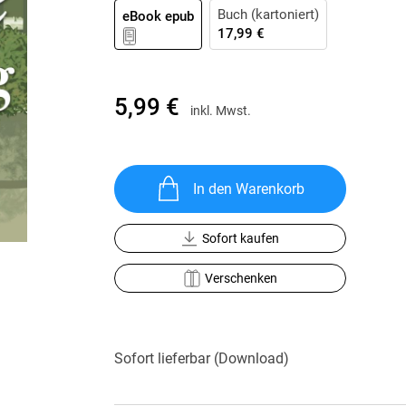
Krimis & Thriller
Buch (kartoniert)
 Erzählungen
eBook epub
17,99 €
Ratgeber
Romane & Erzählungen
5,99 €
inkl. Mwst.
In den Warenkorb
Sofort kaufen
Verschenken
Sofort lieferbar (Download)