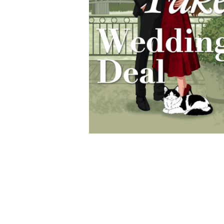
Wochenkalender
Romane &
Biografien
Fantasy
Kinder- und Jugendbücher
Krimis & Thriller
Ratgeber
Romane & Erzählungen