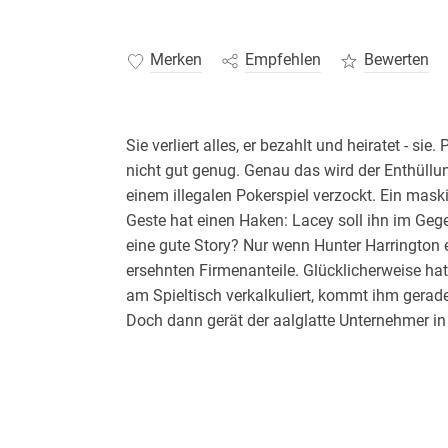
Merken
Empfehlen
Bewerten
Sie verliert alles, er bezahlt und heiratet - sie
nicht gut genug. Genau das wird der Enthüllun
einem illegalen Pokerspiel verzockt. Ein maski
Geste hat einen Haken: Lacey soll ihn im Gege
eine gute Story? Nur wenn Hunter Harrington e
ersehnten Firmenanteile. Glücklicherweise hat
am Spieltisch verkalkuliert, kommt ihm gerade Re
Doch dann gerät der aalglatte Unternehmer in
bald näher, als er zulassen will. Kaufen kann
vertraglich vereinbaren. Oder doch? Spannend
Hochzeit mit expliziten Szenen und Happy En