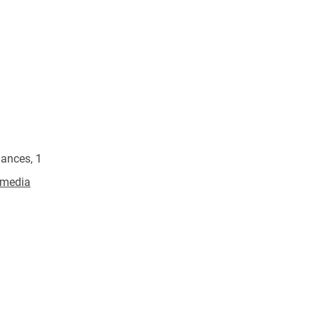
ances, 1
o media