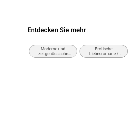
Entdecken Sie mehr
Moderne und
Erotische
zeitgenössische
Liebesromane /
Belletristik: allgemein
Romance
und literarisch