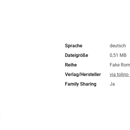
Sprache
deutsch
Dateigröße
0,51 MB
Reihe
Fake Rom
Verlag/Hersteller
via tolin
Family Sharing
Ja
Dateiformat
EPUB
t