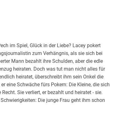
. Pech im Spiel, Glück in der Liebe? Lacey pokert
gsjournalistin zum Verhängnis, als sie sich bei
erter Mann bezahlt ihre Schulden, aber die edle
nzug heiraten. Doch was tut man nicht alles für
ndlich heiratet, überschreibt ihm sein Onkel die
 er eine Schwäche fürs Pokern: Die Kleine, die sich
cht. Sie verliert, er bezahlt und heiratet - sie.
 Schwierigkeiten: Die junge Frau geht ihm schon
 man fast alles, doch Liebe kann man nicht
e und knisternde CEO-Erotika über eine Fake-
d.