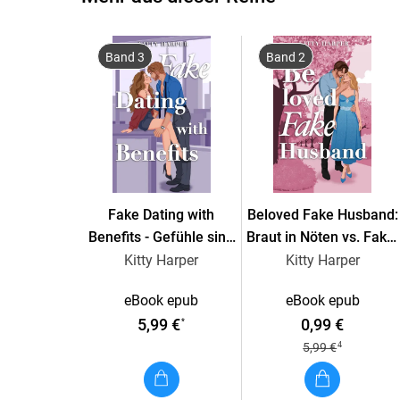
Band 3
Band 2
Fake Dating with
Beloved Fake Husband:
Benefits - Gefühle sind
Braut in Nöten vs. Fake-
nicht zu bremsen
Ehemann
Kitty Harper
Kitty Harper
eBook epub
eBook epub
5,99 €
0,99 €
*
4
5,99 €