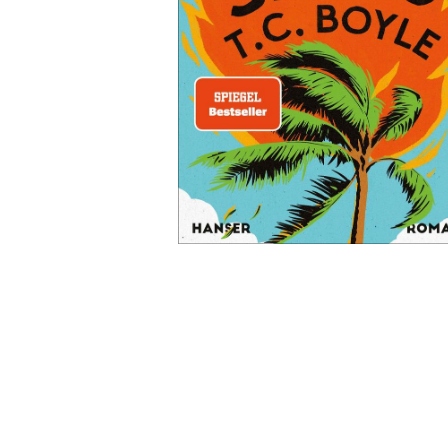
Wochenkalender
Romane &
Biografien
Fantasy
Kinder- und Jugendbücher
Krimis & Thriller
Ratgeber
Romane & Erzählungen