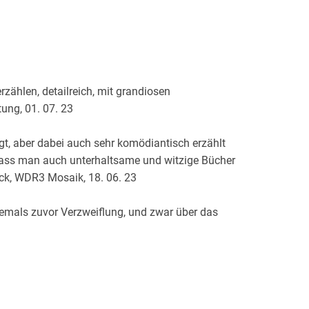
 erzählen, detailreich, mit grandiosen
ung, 01. 07. 23
t, aber dabei auch sehr komödiantisch erzählt
n, dass man auch unterhaltsame und witzige Bücher
ck, WDR3 Mosaik, 18. 06. 23
jemals zuvor Verzweiflung, und zwar über das
iftung, an das Boyles Figuren stets geglaubt
der beziehen, das ist unbedingt lesenswert, und
weist, auch. Andreas Platthaus, Frankfurter