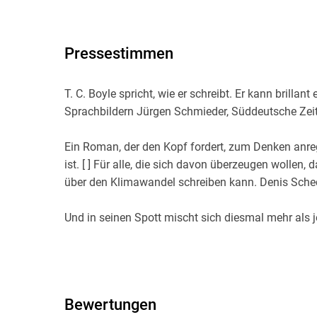
Pressestimmen
T. C. Boyle spricht, wie er schreibt. Er kann brillant
Sprachbildern Jürgen Schmieder, Süddeutsche Zeit
Ein Roman, der den Kopf fordert, zum Denken anreg
ist. [ ] Für alle, die sich davon überzeugen wolle
über den Klimawandel schreiben kann. Denis Sche
Und in seinen Spott mischt sich diesmal mehr als 
Versagen des einzigen Antidots gegen die Weltverg
haben: die Liebe. Wie sich Cat und Ottilie aufeinan
wie Cooper sich dabei ungewollt als Katalysator er
Allgemeine Zeitung, 20. 05. 23
Bewertungen