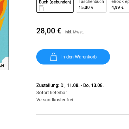
Taschenbuch
eBook e
Buch (gebunden)
Krimis & Thriller
 Erzählungen
15,00 €
4,99 €
Ratgeber
Romane & Erzählungen
28,00 €
inkl. Mwst.
In den Warenkorb
Zustellung:
Di, 11.08. - Do, 13.08.
Sofort lieferbar
Versandkostenfrei