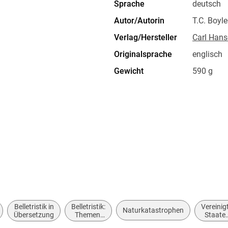
Sprache
deutsch
Autor/Autorin
T.C. Boyle
Verlag/Hersteller
Carl Hans
Originalsprache
englisch
Gewicht
590 g
Sonstiges
Mit Lese
Herstelleradresse
Carl Hans
81679 Mü
Belletristik in
Belletristik:
Vereinig
Naturkatastrophen
Übersetzung
Themen,
Staate
Stoffe,
von