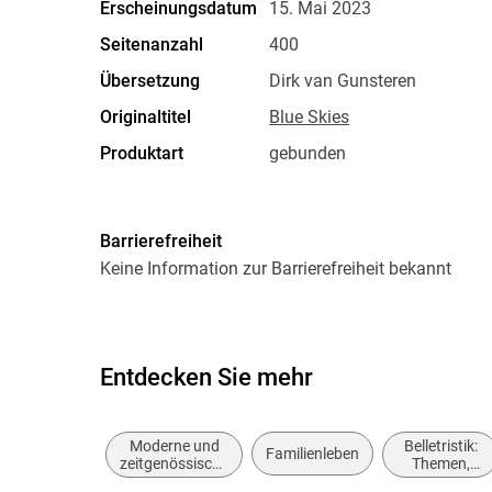
Erscheinungsdatum
15. Mai 2023
Seitenanzahl
400
Übersetzung
Dirk van Gunsteren
Originaltitel
Blue Skies
Produktart
gebunden
Größe (L/B/H)
215/150/36 mm
ISBN
9783446276895
Barrierefreiheit
Keine Information zur Barrierefreiheit bekannt
Entdecken Sie mehr
Moderne und
Belletristik:
Familienleben
zeitgenössische
Themen,
Belletristik:
Stoffe,