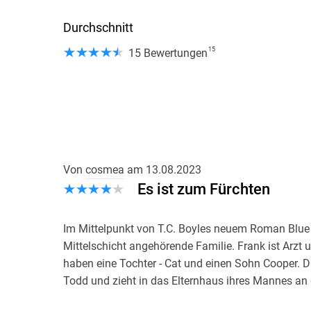
Unfassbar komisch beschreibt T. C. Boyle, wie sei
und ums Überleben kämpfen - und sich an den G
Durchschnitt
Das Lachen bleibt einem dabei gelegentlich im Hals
15
15 Bewertungen
23
, Blue Skies` ist keine herkömmliche Dystopie, vie
Jonathan Franzen. Boyle erzählt von gewöhnliche
beiläufig apokalyptische Züge annimmt. Arno Frank
Die Pointe dieses Buches ist, das es solche Diskuss
Von
cosmea
am
13.08.2023
Mensch gemacht oder nicht - einfach auslässt. Der
Es ist zum Fürchten
umgehen. Das ist jenseits von Politik, das ist Rea
man sich auseinandersetzen. Das finde ich literari
Im Mittelpunkt von T.C. Boyles neuem Roman Blue 
ARD Tagesthemen, 11. 06. 23
Mittelschicht angehörende Familie. Frank ist Arzt un
haben eine Tochter - Cat und einen Sohn Cooper. 
Todd und zieht in das Elternhaus ihres Mannes an de
Influencerin werden und kauft sich eines Tages eine