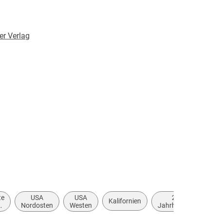
er Verlag
bändchen
er Verlag GmbH & Co.KG, Vilshofener Straße 10,
nchen, info@hanser.de
te
USA
USA
21.
Kalifornien
n
Nordosten
Westen
Jahrhundert
(ca. 2000