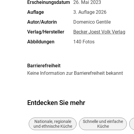
Erscheinungsdatum
26. Mai 2023
Auflage
3. Auflage 2026
Autor/Autorin
Domenico Gentile
Verlag/Hersteller
Becker Joest Volk Verlag
Abbildungen
140 Fotos
Größe (L/B/H)
193/243/18 mm
Herstelleradresse
Becker Joest Volk Verlag Gm
Barrierefreiheit
40721 Hilden, Jenny du Mon
Keine Information zur Barrierefreiheit bekannt
Entdecken Sie mehr
Nationale, regionale
Schnelle und einfache
und ethnische Küche
Küche