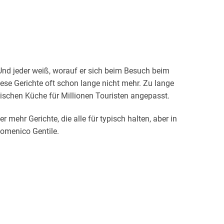
 Und jeder weiß, worauf er sich beim Besuch beim
iese Gerichte oft schon lange nicht mehr. Zu lange
nischen Küche für Millionen Touristen angepasst.
r mehr Gerichte, die alle für typisch halten, aber in
Domenico Gentile.
 ein Leben lang am Kochtopf gestanden hat, wäre
uf den Tisch kommt. Eine Pizza oder Pasta als
so etwas gibt es weder zu Hause in der Familie
 wo sind die vielen
schönen regionalen Rezepte,
 zubereitet werden und oft seit Generationen