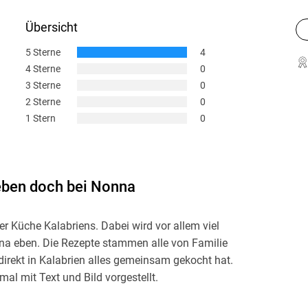
Übersicht
5 Sterne
4
4 Sterne
0
3 Sterne
0
2 Sterne
0
1 Stern
0
eben doch bei Nonna
r Küche Kalabriens. Dabei wird vor allem viel
nna eben. Die Rezepte stammen alle von Familie
irekt in Kalabrien alles gemeinsam gekocht hat.
l mit Text und Bild vorgestellt.