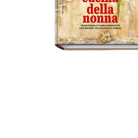
Wochenkalender
Romane &
Biografien
Fantasy
Kinder- und Jugendbücher
Krimis & Thriller
Ratgeber
Romane & Erzählungen