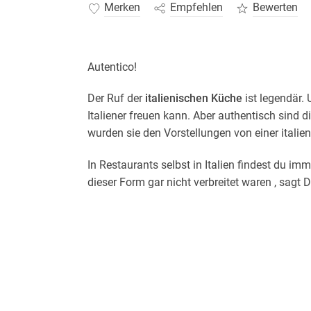
Merken
Empfehlen
Bewerten
Autentico!
Der Ruf der
italienischen Küche
ist legendär.
Italiener freuen kann. Aber authentisch sind d
wurden sie den Vorstellungen von einer italie
In Restaurants selbst in Italien findest du imme
dieser Form gar nicht verbreitet waren , sagt 
Die Großmutter des Autors aus Kalabrien, die
irritiert zu sehen, was heute beim Italiener a
Hauptspeise? Und Sahne an der Sauce? Nein, 
noch in der traditionellen Küche Italiens. Und
die mit viel Liebe aus ganz frischen Zutaten
überliefert sind
?