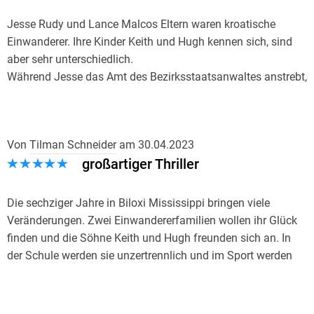
Jesse Rudy und Lance Malcos Eltern waren kroatische
Einwanderer. Ihre Kinder Keith und Hugh kennen sich, sind
aber sehr unterschiedlich.
Während Jesse das Amt des Bezirksstaatsanwaltes anstrebt,
hat Lance in Biloxi das Sagen.
Korruption, Drogen und Glücksspiele sind an der
Tagesordnung und Jesse will dem ein Ende bereiten.
Von
Tilman Schneider
am
30.04.2023
großartiger Thriller
Dieses Buch von John Grisham hat mich etwas enttäuscht.
Langatmig beginnt das Buch mit der Einwanderung und
bleibt so bis zur Mitte. Als Jesse aufräumt, kommt etwas
Die sechziger Jahre in Biloxi Mississippi bringen viele
Spannung auf. Obwohl ich Gerichtsverhandlungen liebe, war
Veränderungen. Zwei Einwandererfamilien wollen ihr Glück
mir dies zu sachlich und emotionslos. Es kam mir wie eine
finden und die Söhne Keith und Hugh freunden sich an. In
Aneinanderreihung der Geschehnisse vor und als lese ich ein
der Schule werden sie unzertrennlich und im Sport werden
Sachbuch. Schade, denn ich kenne andere Bücher des
sie ein perfektes Team. Sportlich gehts steil Bergauf und es
Autors mit klasse Schlagabtausch vor Gericht.
gibt Wettkämpfe, Hotels und Essen. Aber die Jahre bringen
Dagegen fand ich das Thema Korruption und die
viele Veränderungen und Keith und Hugh verändern sich