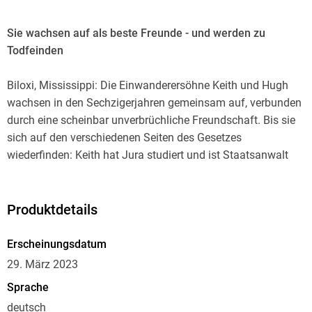
Sie wachsen auf als beste Freunde - und werden zu
Todfeinden
Biloxi, Mississippi: Die Einwanderersöhne Keith und Hugh
wachsen in den Sechzigerjahren gemeinsam auf, verbunden
durch eine scheinbar unverbrüchliche Freundschaft. Bis sie
sich auf den verschiedenen Seiten des Gesetzes
wiederfinden: Keith hat Jura studiert und ist Staatsanwalt
geworden. Hugh dagegen arbeitet für seinen Vater, einen
Boss der Dixie-Mafia. Eine tödliche Feindschaft entsteht, die
vor Gericht ein dramatisches Finale findet.
Produktdetails
Erscheinungsdatum
29. März 2023
Sprache
deutsch