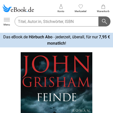
Konto
Merkzettel
Warenkorb
Ebook.de
Menu
Das eBook.de
Hörbuch Abo
- jederzeit, überall, für nur
7,95 €
mehr
monatlich
!
erfahren