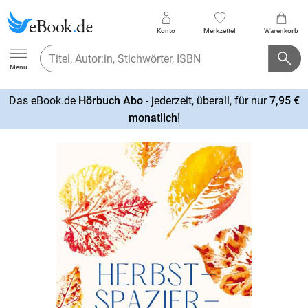
Konto
Merkzettel
Warenkorb
Ebook.de
Menu
Das eBook.de
Hörbuch Abo
- jederzeit, überall, für nur
7,95 €
mehr
monatlich
!
erfahren