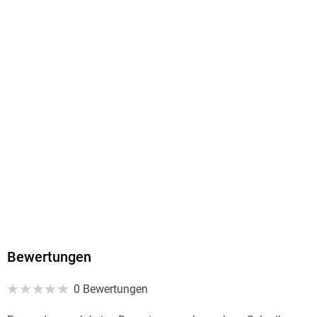
Sonstiges
mit Titelprägung
ISBN
9783799515887
Herstelleradresse
Verlagsgruppe Patmos in der Schwabenverlag AG,
Senefelderstr. 12, 73760 Ostfildern,
produktsicherheit@verlagsgruppe-patmos.de
Bewertungen
0 Bewertungen