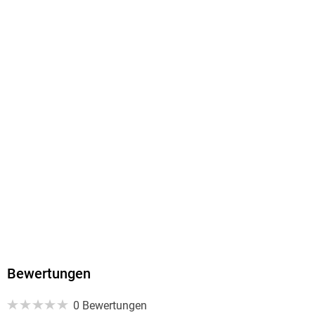
HC mit Titelprägung
ISBN
9783799520225
Herstelleradresse
Verlagsgruppe Patmos in der Schwabenverlag AG,
Senefelderstr. 12, 73760 Ostfildern, Wolfgang Sailer,
produktsicherheit@verlagsgruppe-patmos.de
Bewertungen
0 Bewertungen