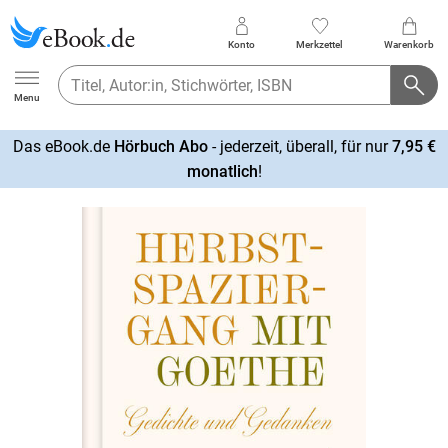
Konto
Merkzettel
Warenkorb
Ebook.de
Menu
Das eBook.de
Hörbuch Abo
- jederzeit, überall, für nur
7,95 €
mehr
monatlich
!
erfahren