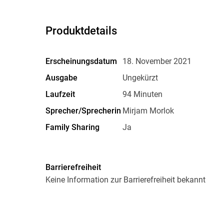
Produktdetails
Erscheinungsdatum
18. November 2021
Ausgabe
Ungekürzt
Laufzeit
94 Minuten
Sprecher/Sprecherin
Mirjam Morlok
Family Sharing
Ja
Dateiformat
MP3
GTIN
9783969780411
Barrierefreiheit
Keine Information zur Barrierefreiheit bekannt