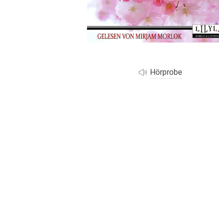
Wochenkalender
Romane &
Biografien
Fantasy
Kinder- und Jugendbücher
Krimis & Thriller
Hörprobe
Ratgeber
Romane & Erzählungen