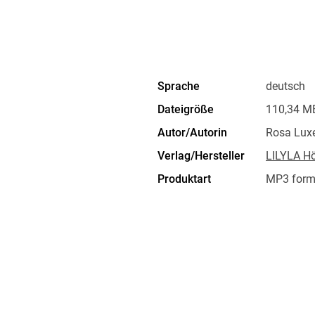
Heute ist sie vielfach geehrt und erinnert. Ih
sein.
Sprache
deutsch
Dateigröße
110,34 M
Autor/Autorin
Rosa Lux
Verlag/Hersteller
LILYLA Hö
Produktart
MP3 form
Audioinhalt
Hörbuch