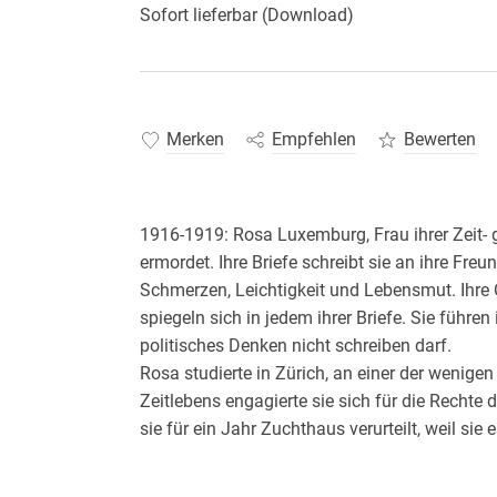
Sofort lieferbar (Download)
Merken
Empfehlen
Bewerten
1916-1919: Rosa Luxemburg, Frau ihrer Zeit- geb
ermordet. Ihre Briefe schreibt sie an ihre Fre
Schmerzen, Leichtigkeit und Lebensmut. Ihre O
spiegeln sich in jedem ihrer Briefe. Sie führen
politisches Denken nicht schreiben darf.
Rosa studierte in Zürich, an einer der wenigen
Zeitlebens engagierte sie sich für die Rechte 
sie für ein Jahr Zuchthaus verurteilt, weil si
wurde sie für vier Jahre, zur Sicherheitsverw
1918 wurde sie gefoltert und erst im Mai 1919