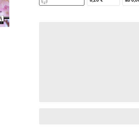
8,20 €
ab
0,0
Krimis & Thriller
 Erzählungen
Ratgeber
Romane & Erzählungen