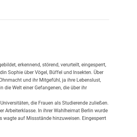
ildet, erkennend, störend, verurteilt, eingesperrt,
undin Sophie über Vögel, Büffel und Insekten. Über
hnmacht und ihr Mitgefühl, ja ihre Lebenslust,
 in die Welt einer Gefangenen, die über ihr
 Universitäten, die Frauen als Studierende zuließen.
der Arbeiterklasse. In ihrer Wahlheimat Berlin wurde
e es wagte auf Missstände hinzuweisen. Eingesperrt
ahrung. Kurz nach ihrer Freilassung im November
 tot aufgefunden ihr Grab stand zu Anfang leer.