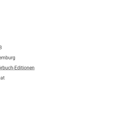
re Briefe könnten kaum ermutigender und lebendiger
B
emburg
rbuch-Editionen
at