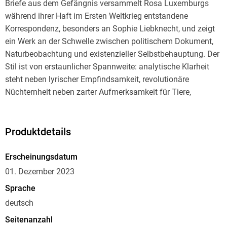
Briefe aus dem Gefängnis versammelt Rosa Luxemburgs
während ihrer Haft im Ersten Weltkrieg entstandene
Korrespondenz, besonders an Sophie Liebknecht, und zeigt
ein Werk an der Schwelle zwischen politischem Dokument,
Naturbeobachtung und existenzieller Selbstbehauptung. Der
Stil ist von erstaunlicher Spannweite: analytische Klarheit
steht neben lyrischer Empfindsamkeit, revolutionäre
Nüchternheit neben zarter Aufmerksamkeit für Tiere,
Pflanzen, Licht und Jahreszeiten. Im literarischen Kontext
gehören diese Briefe zur großen europäischen
Gefängnisliteratur, doch ihr Rang liegt gerade darin, dass
Produktdetails
politisches Bewusstsein und intime Wahrnehmung
untrennbar werden. Rosa Luxemburg, 1871 in Zamosc
Erscheinungsdatum
geboren, war Ökonomin, marxistische Theoretikerin,
01. Dezember 2023
Internationalistin und eine der bedeutendsten Stimmen der
Sprache
deutschen Sozialdemokratie und später des
deutsch
Spartakusbundes. Ihre wiederholte Inhaftierung wegen
antimilitaristischer Haltung und Kritik am Krieg bildet den
Seitenanzahl