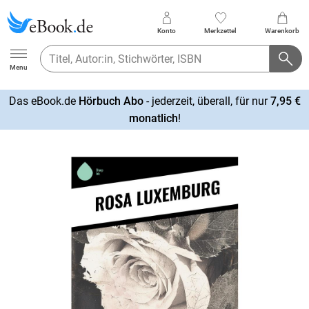
Konto
Merkzettel
Warenkorb
Ebook.de
Menu
Das eBook.de
Hörbuch Abo
- jederzeit, überall, für nur
7,95 €
mehr
monatlich
!
erfahren