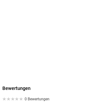
Copycat s.r.o., Schnirchova 662/22, Holesovice, 170 00
Prague, kristoferpaetau@gmail.com
Bewertungen
0 Bewertungen