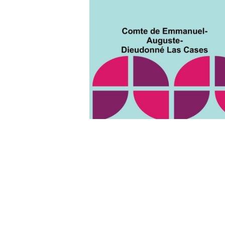
Wochenkalender
Romane &
Biografien
Fantasy
Kinder- und Jugendbücher
Krimis & Thriller
Ratgeber
Romane & Erzählungen