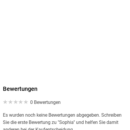
Produktart
MP3 format
Dateiformat
MP3
Audioinhalt
Hörbuch
GTIN
9783989114005
Bewertungen
0 Bewertungen
Es wurden noch keine Bewertungen abgegeben. Schreiben
Sie die erste Bewertung zu "Sophia" und helfen Sie damit
anderen bei der Kaufentscheidung.