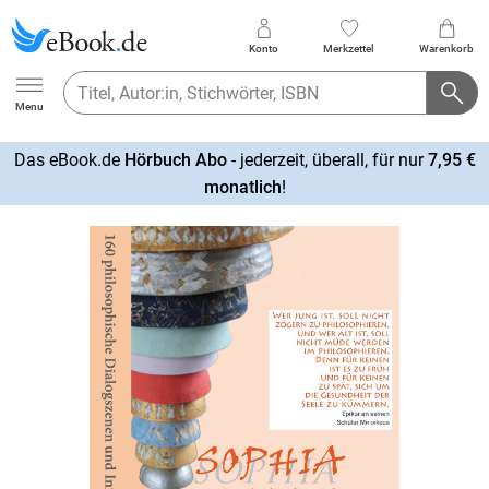
Konto
Merkzettel
Warenkorb
Ebook.de
Menu
Das eBook.de
Hörbuch Abo
- jederzeit, überall, für nur
7,95 €
mehr
monatlich
!
erfahren