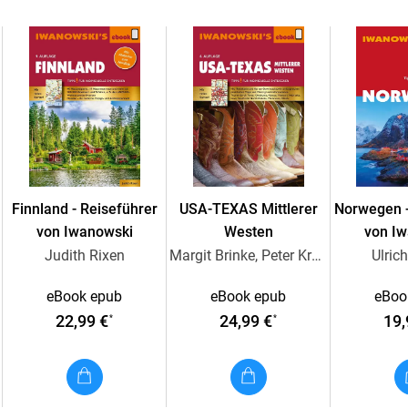
Mit Infos für Sonnenanbeter und Taucher
Vorschläge für Wander- und Fahrradtouren
Finnland - Reiseführer
USA-TEXAS Mittlerer
Norwegen -
von Iwanowski
Westen
von I
Judith Rixen
Margit Brinke, Peter Kränzle
Ulric
eBook epub
eBook epub
eBoo
22,99 €
24,99 €
19,
*
*