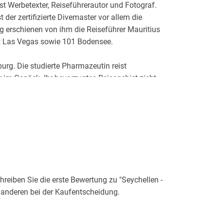
t Werbetexter, Reiseführerautor und Fotograf.
 der zertifizierte Divemaster vor allem die
g erschienen von ihm die Reiseführer Mauritius
it Las Vegas sowie 101 Bodensee.
urg. Die studierte Pharmazeutin reist
 im Gepäck. Ihr bevorzugtes Reisegebiet zieht
kken, bis in die Südsee. Aus ihrer Feder stammt
eiben Sie die erste Bewertung zu "Seychellen -
 anderen bei der Kaufentscheidung.