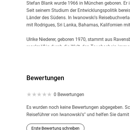
Stefan Blank wurde 1966 in München geboren. Er is
Seit seinem Studium der Entwicklungspolitik bereist
Länder des Südens. In Iwanowski's Reisebuchverla
mit Rodrigues, Sri Lanka, Bahamas, Kalifornien m
Ulrike Niederer, geboren 1970, stammt aus Ravensb
regelmäßig durch die Welt, den Tauchschein immer
sich von den indonesischen Gewürzinseln, den Molu
auch ein Reiseführer über Bali.
Bewertungen
0 Bewertungen
Es wurden noch keine Bewertungen abgegeben. Schr
Reiseführer von Iwanowski's" und helfen Sie damit
Erste Bewertung schreiben