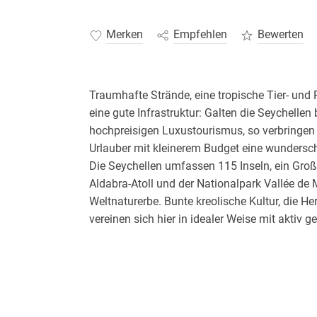
Merken
Empfehlen
Bewerten
Traumhafte Strände, eine tropische Tier- und 
eine gute Infrastruktur: Galten die Seychellen 
hochpreisigen Luxustourismus, so verbringen
Urlauber mit kleinerem Budget eine wundersch
Die Seychellen umfassen 115 Inseln, ein Großt
Aldabra-Atoll und der Nationalpark Vallée de
Weltnaturerbe. Bunte kreolische Kultur, die H
vereinen sich hier in idealer Weise mit aktiv
auf eine saubere Umwelt" ist sogar in der Ver
Sonnenbaden, Schnorcheln und Tauchen im gl
Touren mit dem Fahrrad oder per Boot - bei 
ist vieles möglich. Der Reiseführer Seychellen
Tipps zu Ausflügen auf den Hauptinseln ode