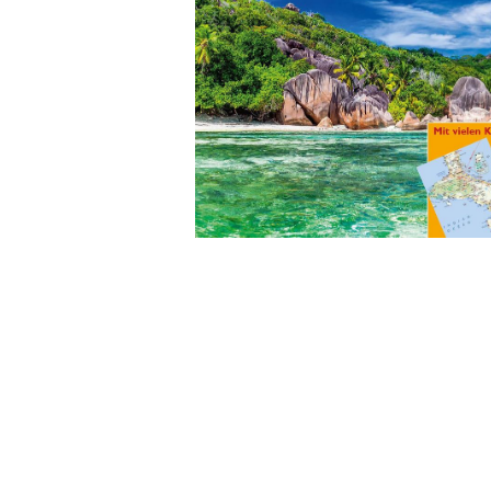
Wochenkalender
Romane &
Biografien
Fantasy
Kinder- und Jugendbücher
Krimis & Thriller
Ratgeber
Romane & Erzählungen