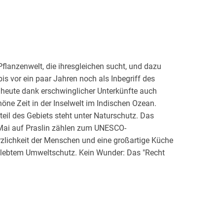
Pflanzenwelt, die ihresgleichen sucht, und dazu
bis vor ein paar Jahren noch als Inbegriff des
 heute dank erschwinglicher Unterkünfte auch
öne Zeit in der Inselwelt im Indischen Ozean.
eil des Gebiets steht unter Naturschutz. Das
 Mai auf Praslin zählen zum UNESCO-
erzlichkeit der Menschen und eine großartige Küche
 gelebtem Umweltschutz. Kein Wunder: Das "Recht
fassung verankert.
asklaren Wasser, Wandern in der grünen Natur,
ganzjährigen Temperaturen zwischen 24 und 30 °C
 schildert die Welt über und unter Wasser und gibt
r zu einsamen Robinson-Crusoe-Stränden.