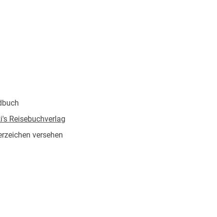
dbuch
's Reisebuchverlag
rzeichen versehen
574818