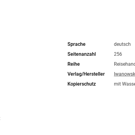
Sprache
deutsch
Seitenanzahl
256
Reihe
Reisehan
Verlag/Hersteller
Iwanowski
Kopierschutz
mit Wasse
Produktart
EBOOK
ISBN
9783864
t