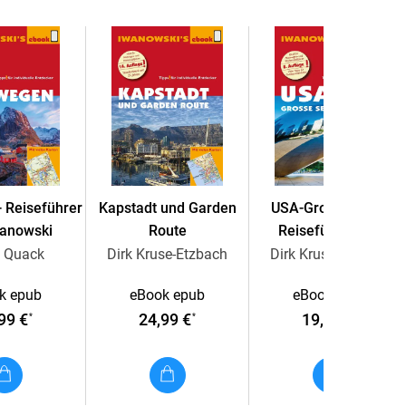
 Reiseführer
Kapstadt und Garden
USA-Große Seen -
wanowski
Route
Reiseführer von
Iwanowski
h Quack
Dirk Kruse-Etzbach
Dirk Kruse Etzbach
k epub
eBook epub
eBook epub
99 €
24,99 €
19,99 €
*
*
*