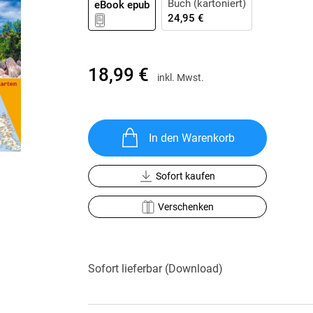
Buch (kartoniert)
eBook epub
Krimis & Thriller
 Erzählungen
24,95 €
Ratgeber
Romane & Erzählungen
18,99 €
inkl. Mwst.
In den Warenkorb
Sofort kaufen
Verschenken
Sofort lieferbar (Download)