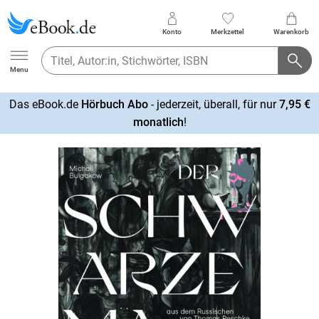
Konto
Merkzettel
Warenkorb
Ebook.de
Menu
Das eBook.de
Hörbuch Abo
- jederzeit, überall, für nur
7,95 €
mehr
monatlich
!
erfahren