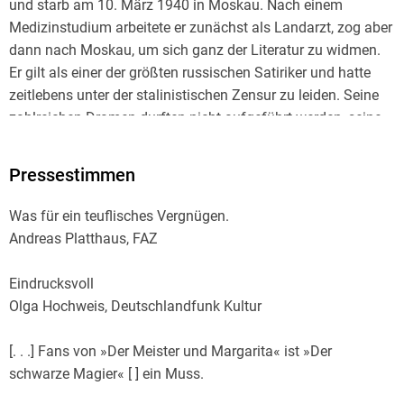
und starb am 10. März 1940 in Moskau. Nach einem
Medizinstudium arbeitete er zunächst als Landarzt, zog aber
dann nach Moskau, um sich ganz der Literatur zu widmen.
Er gilt als einer der größten russischen Satiriker und hatte
zeitlebens unter der stalinistischen Zensur zu leiden. Seine
zahlreichen Dramen durften nicht aufgeführt werden, seine
bedeutendsten Prosawerke konnten erst nach seinem Tod
veröffentlicht werden.
Pressestimmen
Was für ein teuflisches Vergnügen.
Andreas Platthaus, FAZ
Eindrucksvoll
Olga Hochweis, Deutschlandfunk Kultur
[. . .] Fans von »Der Meister und Margarita« ist »Der
schwarze Magier« [ ] ein Muss.
Christian Kaiser, Stadtkind Hannover