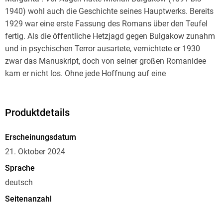
1940) wohl auch die Geschichte seines Hauptwerks. Bereits
1929 war eine erste Fassung des Romans über den Teufel
fertig. Als die öffentliche Hetzjagd gegen Bulgakow zunahm
und in psychischen Terror ausartete, vernichtete er 1930
zwar das Manuskript, doch von seiner großen Romanidee
kam er nicht los. Ohne jede Hoffnung auf eine
Veröffentlichung zu Lebzeiten kehrte er immer wieder zum
"Meister" zurück. Noch auf dem Totenbett redigierte
Bulgakow die Endfassung des Romans und diktierte seiner
Produktdetails
Frau Jelena Sergejewna neue Szenen. Im Moskauer
Bulgakow-Archiv lagern mehr als tausend Seiten
Erscheinungsdatum
Rohmaterial, aus denen hier nur eine Auswahl vorgelegt
21. Oktober 2024
werden kann. Durch einen Glücksumstand sind auch
Sprache
Fragmente der ersten Fassung erhalten geblieben, so dass
deutsch
sich Bulgakows Arbeitsprozess über die gesamten zwölf
Jahre hinweg nachvollziehen lässt. Liebhaber des
Seitenanzahl
weltberühmten Romans werden es genießen, Teufel Voland
439
und seiner frechen Suite, dem Meister und seiner großen