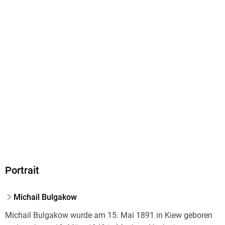
Voland & Quist, Gleditschstr. 66, 10781 Berlin, info@voland-
quist.de
Portrait
Michail Bulgakow
Michail Bulgakow wurde am 15. Mai 1891 in Kiew geboren