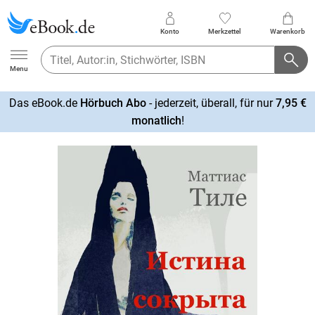
Konto
Merkzettel
Warenkorb
Ebook.de
Menu
Das eBook.de
Hörbuch Abo
- jederzeit, überall, für nur
7,95 €
mehr
monatlich
!
erfahren