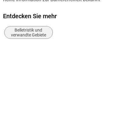
Übersetzung
Goretska Svitlana
Entdecken Sie mehr
Verlag/Hersteller
Belletristik und
Phänomen
verwandte Gebiete
Produktart
kartoniert
Gewicht
522 g
Größe (L/B/H)
210/148/25 mm
ISBN
9788412868005