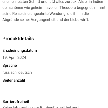
er einen letzten Schritt und läßt alles zurück. Als er in Indien
der schönen wie geheimnisvollen Theodora begegnet, nimmt
seine Reise eine ungeahnte Wendung, die ihn in die
Abgründe seiner Vergangenheit und der Liebe wirft.
Produktdetails
Erscheinungsdatum
19. April 2024
Sprache
russisch, deutsch
Seitenanzahl
360
Autor/Autorin
Barrierefreiheit
Thiele Matthias
Keine Information zur Barrierefreiheit bekannt